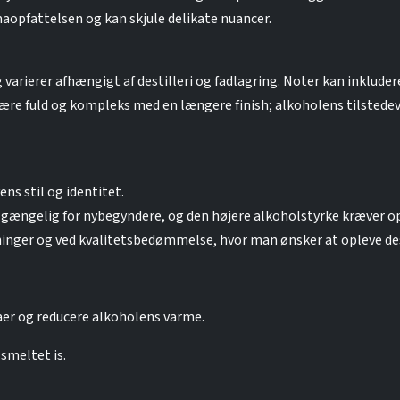
pfattelsen og kan skjule delikate nuancer.
varierer afhængigt af destilleri og fadlagring. Noter kan inklude
være fuld og kompleks med en længere finish; alkoholens tilsted
ens stil og identitet.
tilgængelig for nybegyndere, og den højere alkoholstyrke kræve
inger og ved kvalitetsbedømmelse, hvor man ønsker at opleve dest
aer og reducere alkoholens varme.
smeltet is.