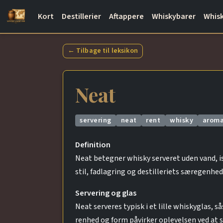
Kort
Destillerier
Aftappere
Whiskybarer
Whisk
← Tilbage til leksikon
Neat
servering
neat
rent
whisky
arom
Definition
Neat betegner whisky serveret uden vand, is 
stil, fadlagring og destilleriets særegenhe
Servering og glas
Neat serveres typisk i et lille whiskyglas, 
renhed og form påvirker oplevelsen ved at