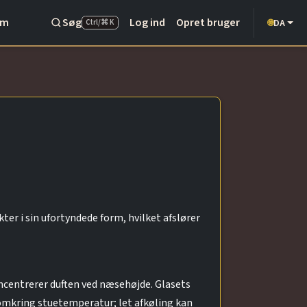
Om
Søg
Log ind
Opret bruger
DA
🌐
Ctrl/⌘ K
ter i sin ufortyndede form, hvilket afslører
koncentrerer duften ved næsehøjde. Glasets
omkring stuetemperatur; let afkøling kan