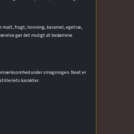
re malt, frugt, honning, karamel, egetræ,
eværelse gør det muligt at bedømme
r opmærksomhed under smagningen. Neat er
illeriets karakter.