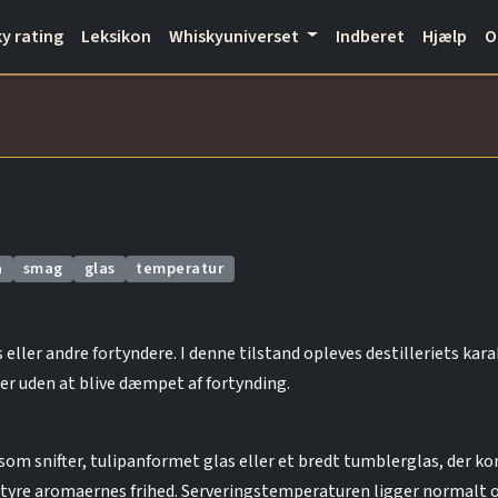
y rating
Leksikon
Whiskyuniverset
Indberet
Hjælp
a
smag
glas
temperatur
eller andre fortyndere. I denne tilstand opleves destilleriets karak
der uden at blive dæmpet af fortynding.
såsom snifter, tulipanformet glas eller et bredt tumblerglas, der 
 styre aromaernes frihed. Serveringstemperaturen ligger normalt 