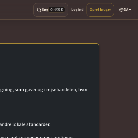
Søg
Log ind
Opret bruger
DA
Ctrl/⌘ K
gning, som gaver og i rejsehandelen, hvor
 andre lokale standarder.
er samt rejsendes egne samlinger.