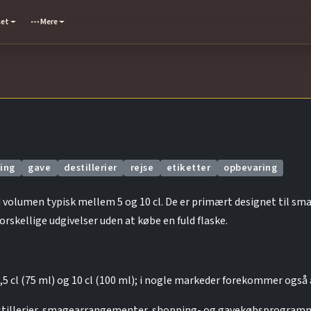
set
Mere
ing
gave
destillerier
rejse
etiketter
opbevaring
 volumen typisk mellem 5 og 10 cl. De er primært designet til sma
forskellige udgivelser uden at købe en fuld flaske.
 7,5 cl (75 ml) og 10 cl (100 ml); i nogle markeder forekommer også
stillerier, smagearrangementer, shopping- og gavekøbsprogramm