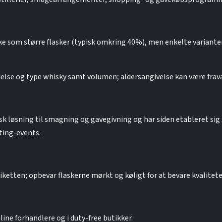
e som større flasker (typisk omkring 40%), men enkelte varianter
else og type whisky samt volumen; aldersangivelse kan være fravæ
k løsning til smagning og gavegivning og har siden etableret sig 
sting-events.
iketten; opbevar flaskerne mørkt og køligt for at bevare kvalitete
nline forhandlere og i duty-free butikker.