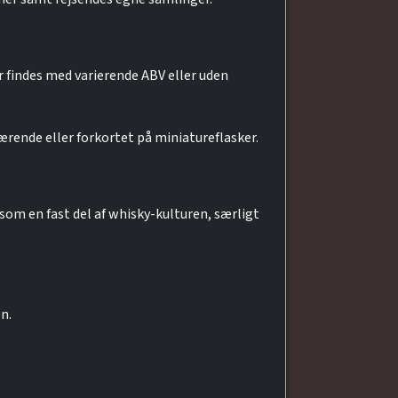
 findes med varierende ABV eller uden
rende eller forkortet på miniatureflasker.
som en fast del af whisky-kulturen, særligt
n.