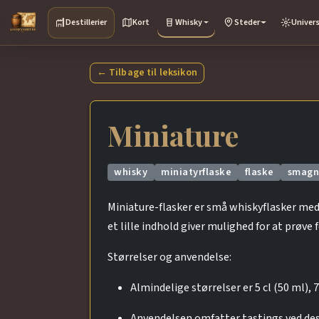
Destillerier
Kort
Whisky
Steder
Univer
← Tilbage til leksikon
Miniature
whisky
miniatyrflaske
flaske
smagn
Miniature-flasker er små whiskyflasker med
et lille indhold giver mulighed for at prøve 
Størrelser og anvendelse:
Almindelige størrelser er 5 cl (50 ml),
Anvendelsen omfatter tastings ved de