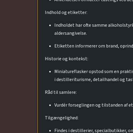
Indhold og etiketter:
Indholdet har ofte samme alkoholstyrk
aldersangivelse.
Etiketten informerer om brand, oprind
Historie og kontekst:
Miniatureflasker opstod som en praktis
i destilleriturisme, detailhandel og ta
Råd til samlere:
Vurdér forseglingen og tilstanden af et
Tilgængelighed:
Findes i destillerier, specialbutikker, o