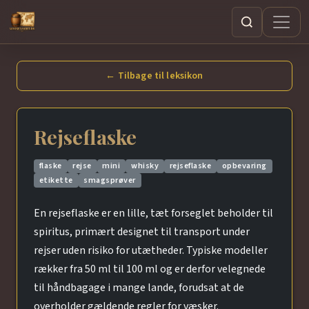
Søg
← Tilbage til leksikon
Rejseflaske
flaske
rejse
mini
whisky
rejseflaske
opbevaring
etikette
smagsprøver
En rejseflaske er en lille, tæt forseglet beholder til
spiritus, primært designet til transport under
rejser uden risiko for utætheder. Typiske modeller
rækker fra 50 ml til 100 ml og er derfor velegnede
til håndbagage i mange lande, forudsat at de
overholder gældende regler for væsker.