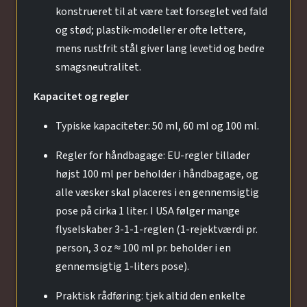
konstrueret til at være tæt forseglet ved fald
og stød; plastik-modeller er ofte lettere,
mens rustfrit stål giver lang levetid og bedre
smagsneutralitet.
Kapacitet og regler
Typiske kapaciteter: 50 ml, 60 ml og 100 ml.
Regler for håndbagage: EU-regler tillader
højst 100 ml per beholder i håndbagage, og
alle væsker skal placeres i en gennemsigtig
pose på cirka 1 liter. I USA følger mange
flyselskaber 3-1-1-reglen (1-rejektværdi pr.
person, 3 oz ≈ 100 ml pr. beholder i en
gennemsigtig 1-liters pose).
Praktisk rådføring: tjek altid den enkelte