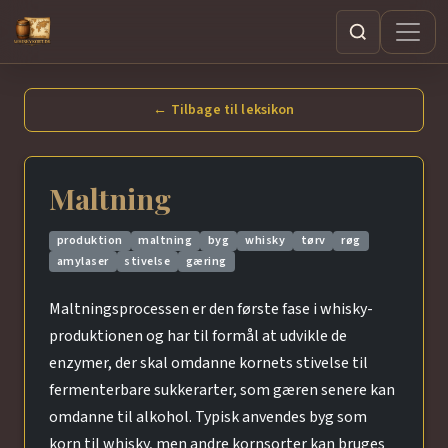
Søg
← Tilbage til leksikon
Maltning
produktion
maltning
byg
whisky
tørv
røg
amylaser
stivelse
gæring
Maltningsprocessen er den første fase i whisky-
produktionen og har til formål at udvikle de
enzymer, der skal omdanne kornets stivelse til
fermenterbare sukkerarter, som gæren senere kan
omdanne til alkohol. Typisk anvendes byg som
korn til whisky, men andre kornsorter kan bruges