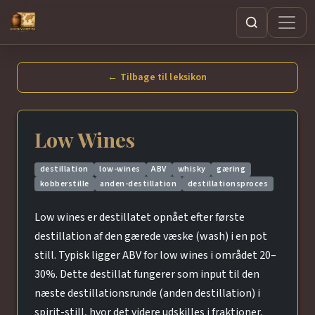
Søg
← Tilbage til leksikon
Low Wines
destillation
low-wines
ABV
whisky
gæring
kobberstille
anden-destillation
destillationsproces
Low wines er destillatet opnået efter første
destillation af den gærede væske (wash) i en pot
still. Typisk ligger ABV for low wines i området 20–
30%. Dette destillat fungerer som input til den
næste destillationsrunde (anden destillation) i
spirit-still, hvor det videre udskilles i fraktioner.