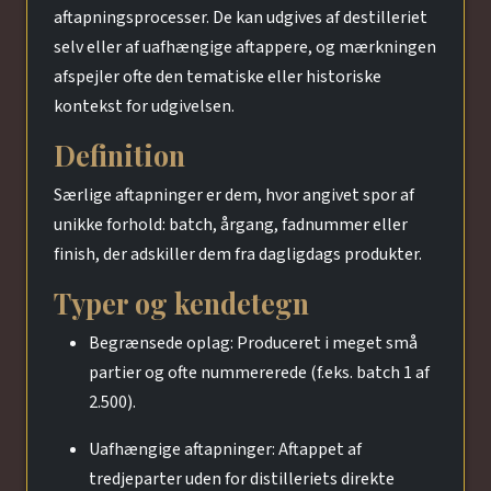
aftapningsprocesser. De kan udgives af destilleriet
selv eller af uafhængige aftappere, og mærkningen
afspejler ofte den tematiske eller historiske
kontekst for udgivelsen.
Definition
Særlige aftapninger er dem, hvor angivet spor af
unikke forhold: batch, årgang, fadnummer eller
finish, der adskiller dem fra dagligdags produkter.
Typer og kendetegn
Begrænsede oplag: Produceret i meget små
partier og ofte nummererede (f.eks. batch 1 af
2.500).
Uafhængige aftapninger: Aftappet af
tredjeparter uden for distilleriets direkte