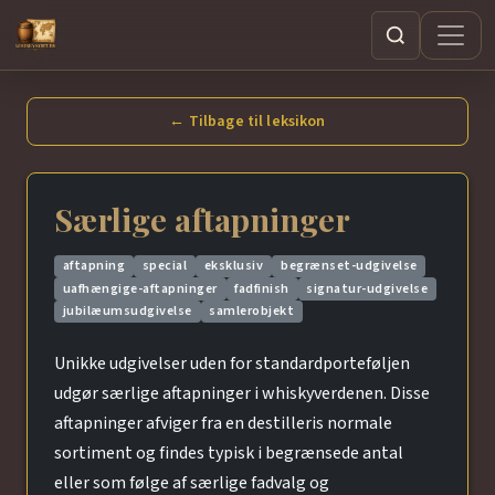
Søg
← Tilbage til leksikon
Særlige aftapninger
aftapning
special
eksklusiv
begrænset-udgivelse
uafhængige-aftapninger
fadfinish
signatur-udgivelse
jubilæumsudgivelse
samlerobjekt
Unikke udgivelser uden for standardporteføljen
udgør særlige aftapninger i whiskyverdenen. Disse
aftapninger afviger fra en destilleris normale
sortiment og findes typisk i begrænsede antal
eller som følge af særlige fadvalg og