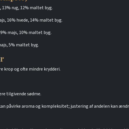
, 13% rug, 12% maltet byg.
js, 16% hvede, 14% maltet byg.
39% majs, 10% maltet byg.
ajs, 5% maltet byg.
er
re krop og ofte mindre krydderi.
re tilgivende sødme.
kan påvirke aroma og kompleksitet; justering af andelen kan ænd