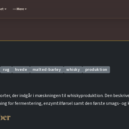
set
Mere
rug
hvede
malted-barley
whisky
produktion
orter, der indgår i mæskningen til whiskyproduktion. Den beskri
ing for fermentering, enzymtilførsel samt den første smags- og
ber