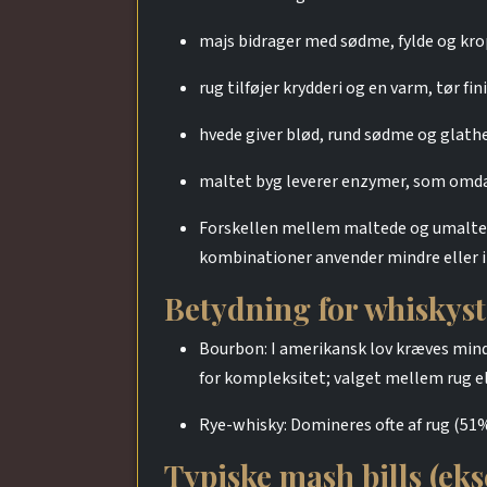
majs bidrager med sødme, fylde og kro
rug tilføjer krydderi og en varm, tør fin
hvede giver blød, rund sødme og glath
maltet byg leverer enzymer, som omdan
Forskellen mellem maltede og umaltede 
kombinationer anvender mindre eller 
Betydning for whiskyst
Bourbon: I amerikansk lov kræves minds
for kompleksitet; valget mellem rug ell
Rye-whisky: Domineres ofte af rug (51%
Typiske mash bills (ek