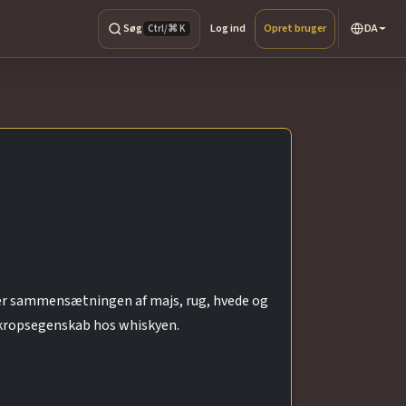
Søg
Log ind
Opret bruger
DA
Ctrl/⌘ K
ver sammensætningen af majs, rug, hvede og
 kropsegenskab hos whiskyen.