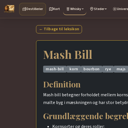
Destillerier
Kort
Whisky
Steder
Univer
← Tilbage til leksikon
Mash Bill
mash-bill
korn
bourbon
rye
majs
Definition
Mash bill betegner forholdet mellem korns
malte byg i mæskningen og har stor betydn
Grundlæggende begre
Kornsorter og deres roller: