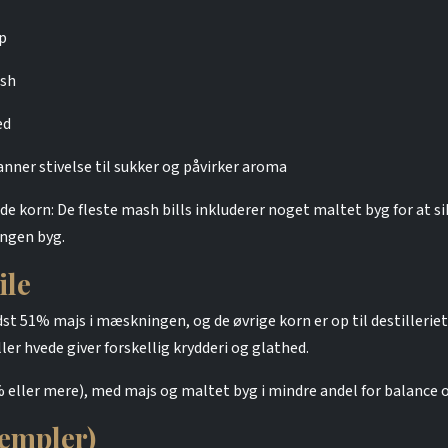
p
ish
ed
ner stivelse til sukker og påvirker aroma
korn: De fleste mash bills inkluderer noget maltet byg for at si
ingen byg.
ile
t 51% majs i mæskningen, og de øvrige korn er op til destilleriet
er hvede giver forskellig krydderi og glathed.
 eller mere), med majs og maltet byg i mindre andel for balance o
sempler)