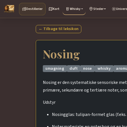
Destillerier
Kort
Whisky
Steder
Univer
← Tilbage til leksikon
Nosing
smagning
duft
nose
whisky
arom
Nosing er den systematiske sensoriske met
primære, sekundære og tertiære noter, som 
Udstyr
Nosingglas: tulipan-formet glas (f.eks
Notesmateriale: en notesbog og en kug