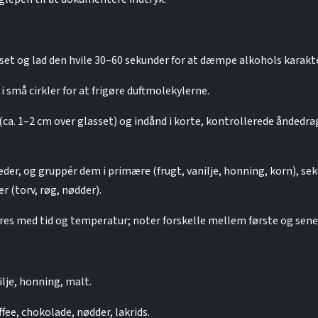
sset og lad den hvile 30–60 sekunder for at dæmpe alkohols karakte
 i små cirkler for at frigøre duftmolekylerne.
a. 1–2 cm over glasset) og indånd i korte, kontrollerede åndedrag
æder, og gruppér dem i primære (frugt, vanilje, honning, korn), s
r (torv, røg, nødder).
es med tid og temperatur; noter forskelle mellem første og sener
lje, honning, malt.
fee, chokolade, nødder, lakrids.