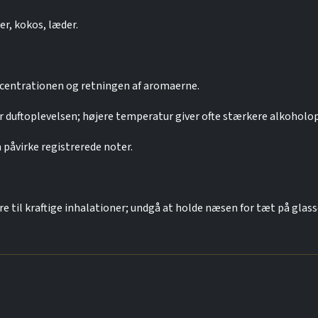
er, kokos, læder.
ncentrationen og retningen af aromaerne.
 duftoplevelsen; højere temperatur giver ofte stærkere alkoholo
åvirke registrerede noter.
re til kraftige inhalationer; undgå at holde næsen for tæt på gla