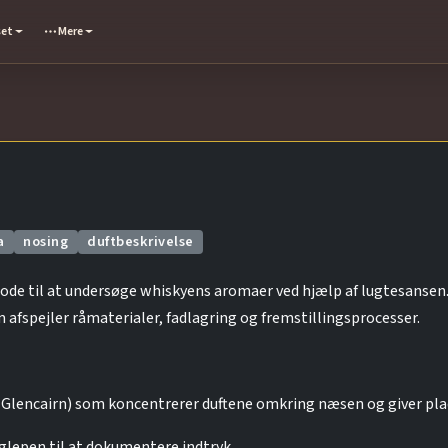
set
Mere
a
nosing
duftbeskrivelse
ode til at undersøge whiskyens aromaer ved hjælp af lugtesansen.
afspejler råmaterialer, fadlagring og fremstillingsprocesser.
. Glencairn) som koncentrerer duftene omkring næsen og giver pla
lepen til at dokumentere indtryk.