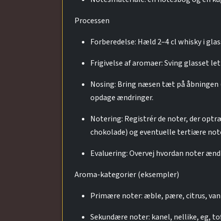
Processen
Forberedelse: Hæld 2–4 cl whisky i gla
Frigivelse af aromaer: Sving glasset let
Nosing: Bring næsen tæt på åbningen (c
opdage ændringer.
Notering: Registrér de noter, der optr
chokolade) og eventuelle tertiære note
Evaluering: Overvej hvordan noter ændr
Aroma-kategorier (eksempler)
Primære noter: æble, pære, citrus, vani
Sekundære noter: kanel, nellike, eg, tof