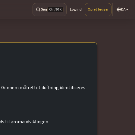
Søg
Log ind
Opret bruger
DA
Ctrl/⌘ K
 Gennem målrettet duftning identificeres
ds til aromaudviklingen.