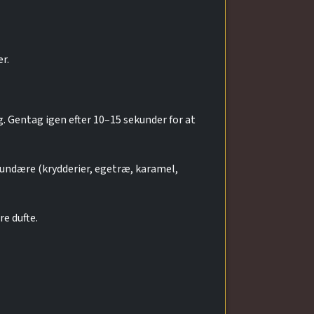
r.
. Gentag igen efter 10–15 sekunder for at
ekundære (krydderier, egetræ, karamel,
e dufte.