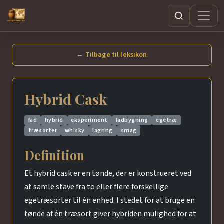
Søg
← Tilbage til leksikon
Hybrid Cask
fad
hybrid
eksperiment
fadbygning
egetræ
træsorter
whisky
lagring
smag
Definition
Et hybrid cask er en tønde, der er konstrueret ved
at samle stave fra to eller flere forskellige
egetræsorter til én enhed. I stedet for at bruge en
tønde af én træsort giver hybriden mulighed for at