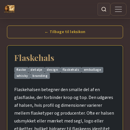
Søg
← Tilbage til leksikon
Flaskehals
flaske
detalje
design
flaskehals
emballage
whisky
branding
Flaskehalsen betegner den smalle del af en
glasflaske, der forbinder krop og top. Den udgøres
af halsen, hvis profil og dimensioner varierer
mellem flasketyper og producenter. Ofte er halsen
udsmykket eller mærket med segl, logo eller
etiketter, hvilket bidrager til flaskeens identitet