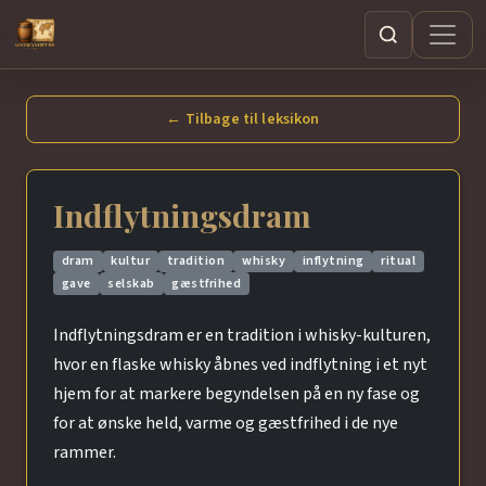
Søg
← Tilbage til leksikon
Indflytningsdram
dram
kultur
tradition
whisky
inflytning
ritual
gave
selskab
gæstfrihed
Indflytningsdram er en tradition i whisky-kulturen,
hvor en flaske whisky åbnes ved indflytning i et nyt
hjem for at markere begyndelsen på en ny fase og
for at ønske held, varme og gæstfrihed i de nye
rammer.