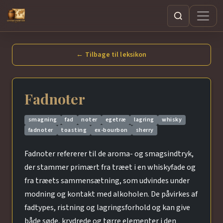
Søg
← Tilbage til leksikon
Fadnoter
smagning
fad
noter
egetræ
lagring
whisky
fadnoter
toasting
ex-bourbon
sherry
Fadnoter refererer til de aroma- og smagsindtryk,
der stammer primært fra træet i en whiskyfade og
fra træets sammensætning, som udvindes under
modning og kontakt med alkoholen. De påvirkes af
fadtypes, ristning og lagringsforhold og kan give
både søde, krydrede og tørre elementer i den