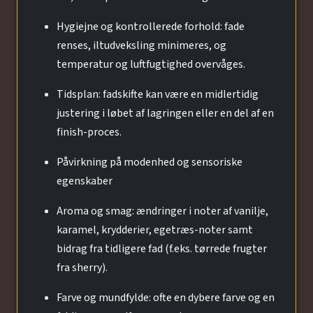
Hygiejne og kontrollerede forhold: fade
renses, iltudveksling minimeres, og
temperatur og luftfugtighed overvåges.
Tidsplan: fadskifte kan være en midlertidig
justering i løbet af lagringen eller en del af en
finish-proces.
Påvirkning på modenhed og sensoriske
egenskaber
Aroma og smag: ændringer i noter af vanilje,
karamel, krydderier, egetræs-noter samt
bidrag fra tidligere fad (f.eks. tørrede frugter
fra sherry).
Farve og mundfylde: ofte en dybere farve og en