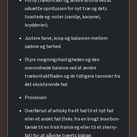
Forny trækontakt og ændre aroma ved at
udsætte spiritussen for nyt træ og dets
toastede eg-noter (vanilje, karamel,
krydderier).
Justere farve, krop og balancen mellem
sødme og tørhed.
Styre mogningshastigheden og den
overordnede balance ved at ændre
trækontaktfladen og de tidligere tanniner fra
det eksisterende fad.
Processen
Overførsel af whisky fra ét fad til et nyt fad
eller et andet fad (f.eks. fra en brugt bourbon-
tønde til en frisk fransk eg eller til et sherry-
fat) for at påvirke træets bidrag.