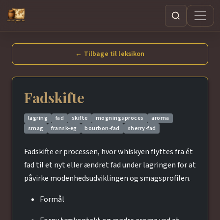
Søg
← Tilbage til leksikon
Fadskifte
lagring
fad
skifte
mogningsproces
aroma
smag
fransk-eg
bourbon-fad
sherry-fad
Fadskifte er processen, hvor whiskyen flyttes fra ét
fad til et nyt eller ændret fad under lagringen for at
påvirke modenhedsudviklingen og smagsprofilen.
Formål