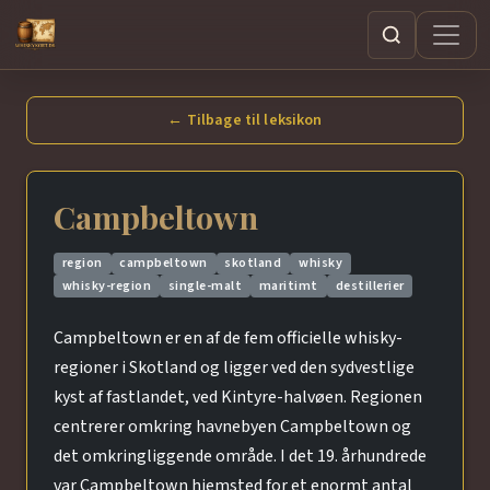
Søg
← Tilbage til leksikon
Campbeltown
region
campbeltown
skotland
whisky
whisky-region
single-malt
maritimt
destillerier
Campbeltown er en af de fem officielle whisky-
regioner i Skotland og ligger ved den sydvestlige
kyst af fastlandet, ved Kintyre-halvøen. Regionen
centrerer omkring havnebyen Campbeltown og
det omkringliggende område. I det 19. århundrede
var Campbeltown hjemsted for et enormt antal