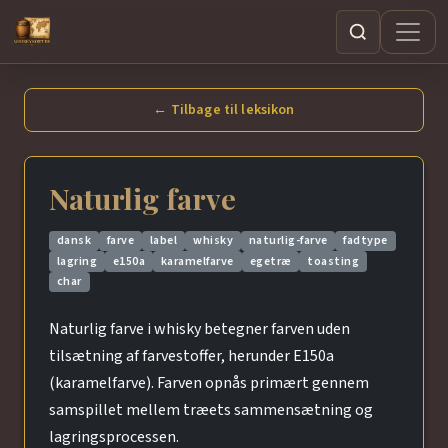
Søg
← Tilbage til leksikon
Naturlig farve
dansk
farve
label
whisky
naturlig-farve
fadtype
lagring
e150a
karamelfarve
egetræ
toasting
char
Naturlig farve i whisky betegner farven uden
tilsætning af farvestoffer, herunder E150a
(karamelfarve). Farven opnås primært gennem
samspillet mellem træets sammensætning og
lagringsprocessen.