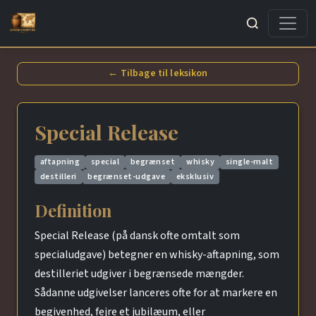
Søg
← Tilbage til leksikon
Special Release
aftapning
special
begrænset
whisky
single-malt
destilleri
begrænset-udgave
eksklusiv
Definition
Special Release (på dansk ofte omtalt som
specialudgave) betegner en whisky-aftapning, som
destilleriet udgiver i begrænsede mængder.
Sådanne udgivelser lanceres ofte for at markere en
begivenhed, fejre et jubilæum, eller