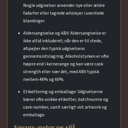
Nogle udgivelser anvender nye eller ældre
fadarter eller lagrede whiskyer i uventede
blandinger.
Aldersangivelse og ABV: Aldersangivelse er
ikke altid inkluderet; når den er til stede,
afspejler den typisk udgivelsens
gennemsnitslagring. Alkoholstyrken er ofte
højere end i kernerange og kan være cask
strength eller nær det, med ABV typisk
mellem 46% og 60%.
Etikettering og emballage: Udgivelserne
bærer ofte unikke etiketter, batchnumre og
cask-number, samt særligt vist artwork og
emballage.
Smags-noter og stil