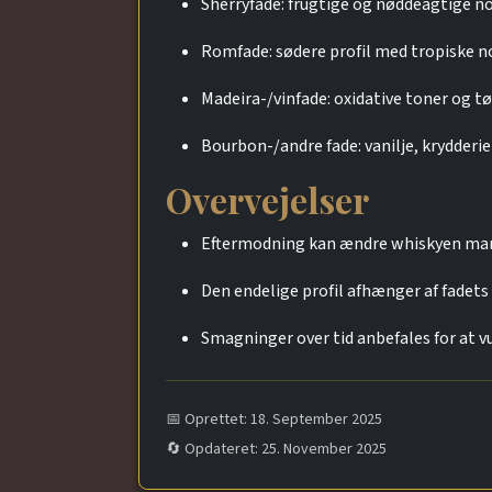
Sherryfade: frugtige og nøddeagtige n
Romfade: sødere profil med tropiske n
Madeira-/vinfade: oxidative toner og 
Bourbon-/andre fade: vanilje, krydderi
Overvejelser
Eftermodning kan ændre whiskyen mark
Den endelige profil afhænger af fadet
Smagninger over tid anbefales for at v
📅 Oprettet: 18. September 2025
🔄 Opdateret: 25. November 2025