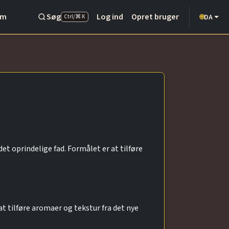
Om
Søg
Log ind
Opret bruger
DA
🌐
Ctrl/⌘ K
et oprindelige fad. Formålet er at tilføre
at tilføre aromaer og tekstur fra det nye