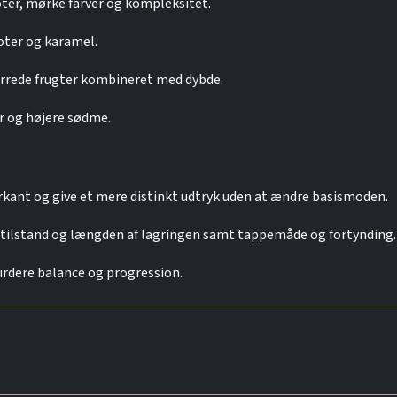
oter, mørke farver og kompleksitet.
oter og karamel.
tørrede frugter kombineret med dybde.
er og højere sødme.
ant og give et mere distinkt udtryk uden at ændre basismoden.
s tilstand og længden af lagringen samt tappemåde og fortynding.
urdere balance og progression.