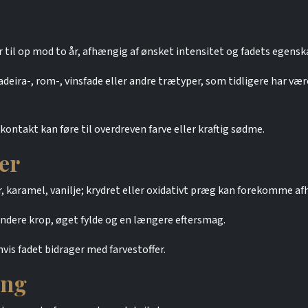
r til op mod to år, afhængig af ønsket intensitet og fadets egensk
deira-, rom-, vinsfade eller andre trætyper, som tidligere har væ
ontakt kan føre til overdreven farve eller kraftig sødme.
er
r, karamel, vanilje; krydret eller oxidativt præg kan forekomme af
dere krop, øget fylde og en længere eftersmag.
hvis fadet bidrager med farvestoffer.
ing