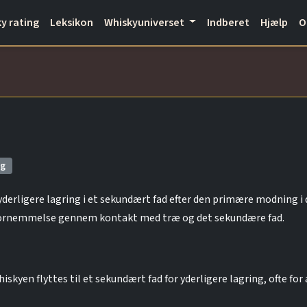
y rating
Leksikon
Whiskyuniverset
Indberet
Hjælp
ng
derligere lagring i et sekundært fad efter den primære modning i d
fornemmelse gennem kontakt med træ og det sekundære fad.
skyen flyttes til et sekundært fad for yderligere lagring, ofte for 