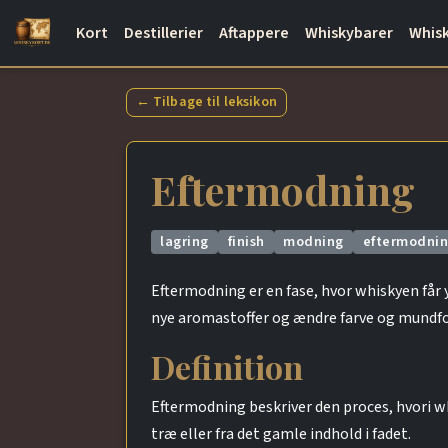
Kort
Destillerier
Aftappere
Whiskybarer
Whisk
← Tilbage til leksikon
Eftermodning
lagring
finish
modning
eftermodni
Eftermodning er en fase, hvor whiskyen får y
nye aromastoffer og ændre farve og mund
Definition
Eftermodning beskriver den proces, hvori whi
træ eller fra det gamle indhold i fadet.