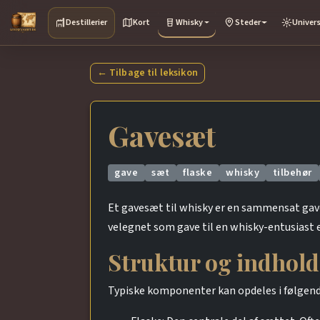
Destillerier
Kort
Whisky
Steder
Univer
← Tilbage til leksikon
Gavesæt
gave
sæt
flaske
whisky
tilbehør
Et gavesæt til whisky er en sammensat gavep
velegnet som gave til en whisky-entusiast 
Struktur og indhold
Typiske komponenter kan opdeles i følgend