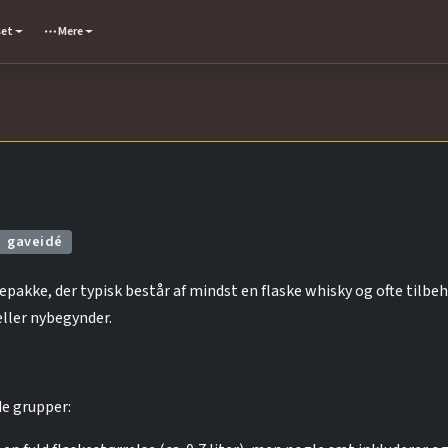
set
Mere
gaveidé
akke, der typisk består af mindst en flaske whisky og ofte tilbehø
eller nybegynder.
e grupper: