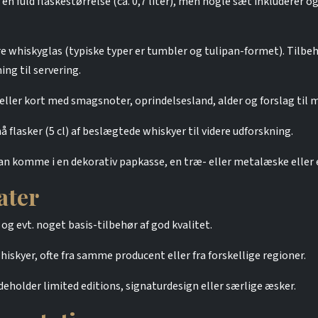
en fuld flaskestørrelse (ca. 0,7 liter), men nogle sæt inkluderer også
lere whiskyglas (typiske typer er tumbler og tulipan-formet). Tilb
ing til servering.
ller kort med smagsnoter, oprindelsesland, alder og forslag til 
flasker (5 cl) af beslægtede whiskyer til videre udforskning.
 komme i en dekorativ papkasse, en træ- eller metalæske eller 
ater
og evt. noget basis-tilbehør af god kvalitet.
hiskyer, ofte fra samme producent eller fra forskellige regioner.
deholder limited editions, signaturdesign eller særlige æsker.