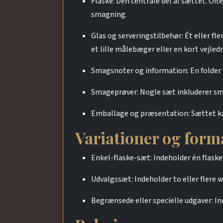
Flaske: Den centrale del af sættet. Ofte 
smagning.
Glas og serveringstilbehør: Ét eller f
et lille målebæger eller en kort vejledn
Smagsnoter og information: En folder e
Smageprøver: Nogle sæt inkluderer små 
Emballage og præsentation: Sættet kan
Variationer og form
Enkel-flaske-sæt: Indeholder én flaske 
Udvalgssæt: Indeholder to eller flere w
Be­grænsede eller specielle udgaver: In