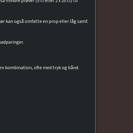
 mindre prøver (5 cl eller 2 x 20 cl) til
ehør kan også omfatte en prop eller låg samt
madparinger.
en kombination, ofte med tryk og bånd.