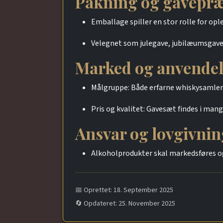
Pakning og gavepræ
Emballage spiller en stor rolle for op
Velegnet som julegave, jubilæumsgave 
Marked og anvendel
Målgruppe: Både erfarne whiskysamlere
Pris og kvalitet: Gavesæt findes i mang
Ansvar og lovgivnin
Alkoholprodukter skal markedsføres o
📅 Oprettet: 18. September 2025
🔄 Opdateret: 25. November 2025