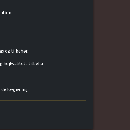
tation.
s og tilbehør.
g højkvalitets tilbehør.
de lovgivning.