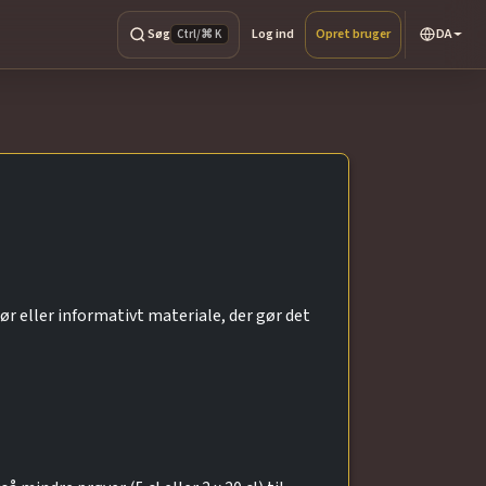
Søg
Log ind
Opret bruger
DA
Ctrl/⌘ K
r eller informativt materiale, der gør det