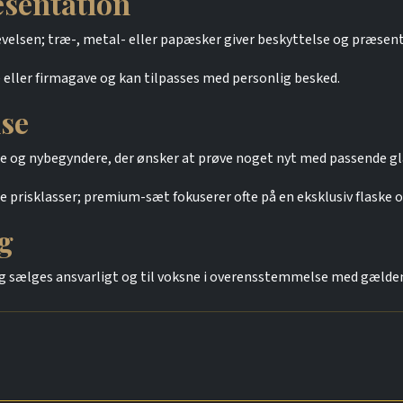
sentation
levelsen; træ-, metal- eller papæsker giver beskyttelse og præsen
eller firmagave og kan tilpasses med personlig besked.
se
 og nybegyndere, der ønsker at prøve noget nyt med passende gla
e prisklasser; premium-sæt fokuserer ofte på en eksklusiv flaske o
g
g sælges ansvarligt og til voksne i overensstemmelse med gælden