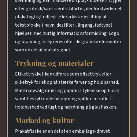
stemning og kan inkludere display-fulde skrifttyper
eller grotesk/sans-serif-stilarter, der forstærker et
plakatagtigt udtryk. Hierarkisk opstilling af
tekstblokke ( navn, destilleri, årgang, fadtype)
hjælper med hurtig informationsformidling. Logo
og branding integreres ofte i de grafiske elementer
som en del af plakatsignet.
Trykning og materialer
Etikettrykket kan udføres som offsettryk eller
silketryk for at opnå stærke farver og holdbarhed.
Materialevalg omkring papirets tykkelse og finish
samt beskyttende belægning spiller en rolle i
holdbarhed ved fugt og hærdning på glasflasken.
Marked og kultur
Plakatflaske er en del af en emballage-drevet