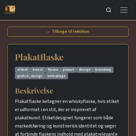
Søg
← Tilbage til leksikon
Plakatflaske
etiket
kunst
flaske
plakat
design
branding
grafisk_design
emballage
Beskrivelse
Plakatflaske betegner en whiskyflaske, hvis etiket
er udformet i en stil, der er inspireret af
plakatkunst. Etiketdesignet fungerer som både
markedsføring og kunstnerisk identitet og søger
at forbinde flaskens indhold med plakatrelevante