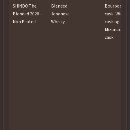
SHINDO The
Blended
Bourbon
Blended 2026 -
Japanese
cask, Wine
Non Peated
Whisky
cask og
Mizunara
cask