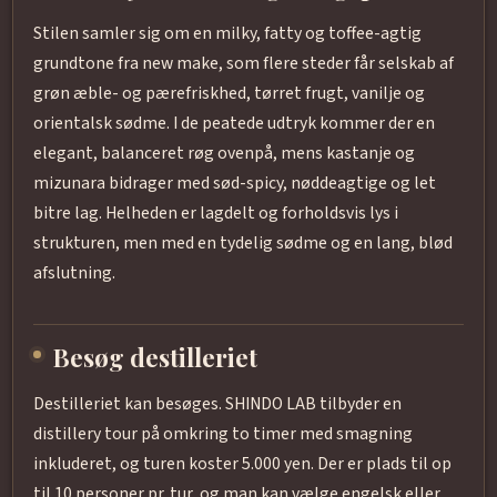
Stilen samler sig om en milky, fatty og toffee-agtig
grundtone fra new make, som flere steder får selskab af
grøn æble- og pærefriskhed, tørret frugt, vanilje og
orientalsk sødme. I de peatede udtryk kommer der en
elegant, balanceret røg ovenpå, mens kastanje og
mizunara bidrager med sød-spicy, nøddeagtige og let
bitre lag. Helheden er lagdelt og forholdsvis lys i
strukturen, men med en tydelig sødme og en lang, blød
afslutning.
Besøg destilleriet
Destilleriet kan besøges. SHINDO LAB tilbyder en
distillery tour på omkring to timer med smagning
inkluderet, og turen koster 5.000 yen. Der er plads til op
til 10 personer pr. tur, og man kan vælge engelsk eller