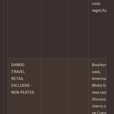
cask;
røget/tørve
SHINDO
Bourbon
TRAVEL
cask,
RETAIL
American
EXCLUSIVE -
White Oak
NON-PEATED
new cask,
Oloroso
sherry cask
og Cognac