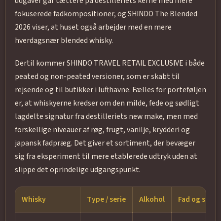
udgaver går tættere på destilleriets kerne med mere
fokuserede fadkompositioner, og SHINDO The Blended
2026 viser, at huset også arbejder med en mere
hverdagsnær blended whisky.
Dertil kommer SHINDO TRAVEL RETAIL EXCLUSIVE i både
peated og non-peated versioner, som er skabt til
rejsende og til butikker i lufthavne. Fælles for porteføljen
er, at whiskyerne kredser om den milde, fede og sødligt
lagdelte signatur fra destilleriets new make, men med
forskellige niveauer af røg, frugt, vanilje, krydderi og
japansk fadpræg. Det giver et sortiment, der bevæger
sig fra eksperiment til mere etablerede udtryk uden at
slippe det oprindelige udgangspunkt.
Whisky
Type / serie
Alkohol
Fad og stil