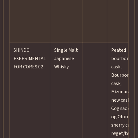
SHINDO
Single Malt
Peated
EXPERIMENTAL
Japanese
bourbon
FOR CORES.02
Whisky
cask,
Bourbon
cask,
Mizunara
new cask,
Cognac cask
og Oloroso
sherry cask;
røget/tørve