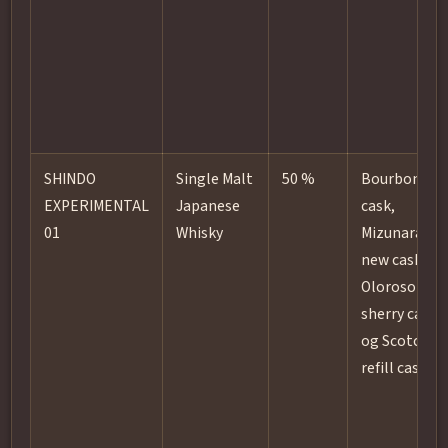
SHINDO
Single Malt
50 %
Bourbon
EXPERIMENTAL
Japanese
cask,
01
Whisky
Mizunara
new cask,
Oloroso
sherry cask
og Scotch
refill cask