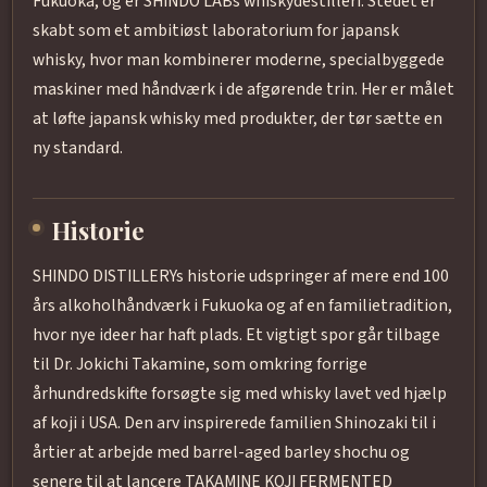
Fukuoka, og er SHINDO LABs whiskydestilleri. Stedet er
skabt som et ambitiøst laboratorium for japansk
whisky, hvor man kombinerer moderne, specialbyggede
maskiner med håndværk i de afgørende trin. Her er målet
at løfte japansk whisky med produkter, der tør sætte en
ny standard.
Historie
SHINDO DISTILLERYs historie udspringer af mere end 100
års alkoholhåndværk i Fukuoka og af en familietradition,
hvor nye ideer har haft plads. Et vigtigt spor går tilbage
til Dr. Jokichi Takamine, som omkring forrige
århundredskifte forsøgte sig med whisky lavet ved hjælp
af koji i USA. Den arv inspirerede familien Shinozaki til i
årtier at arbejde med barrel-aged barley shochu og
senere til at lancere TAKAMINE KOJI FERMENTED