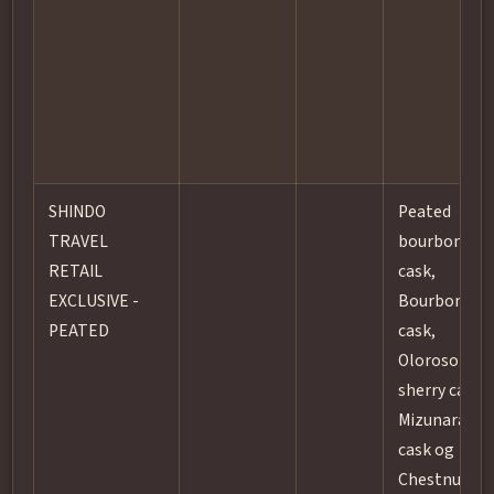
SHINDO
Peated
TRAVEL
bourbon
RETAIL
cask,
EXCLUSIVE -
Bourbon
PEATED
cask,
Oloroso
sherry cask,
Mizunara
cask og
Chestnut