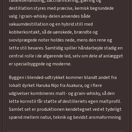
råvarebehandling, saccharificering, gæring og
destillation styres med præcise, kemisk begrundede
valg. I grain-whisky-delen anvendes både
vakuumdestillation og en hybrid still med
kobberkontakt, så de uønskede, brændte og
svovlprægede noter holdes nede, mens den rene og
lette stil bevares. Samtidig spiller håndarbejde stadig en
central rolle i de afgørende led, selv om dele af anlægget
er specialbyggede og moderne.
Byggen i blended-udtrykket kommer blandt andet fra
lokalt dyrket Haruka Nijo fra Asakura, og i flere
udgivelser kombineres malt- og grain-whisky, så den
lette kornstil får støtte af destilleriets egen maltprofil.
Samlet set er produktionen kendetegnet ved et tydeligt
spænd mellem natur, teknik og bevidst aromaformning.