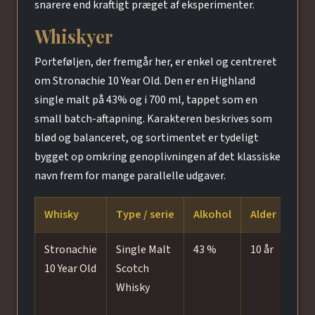
snarere end kraftigt præget af eksperimenter.
Whiskyer
Porteføljen, der fremgår her, er enkel og centreret
om Stronachie 10 Year Old. Den er en Highland
single malt på 43% og i 700 ml, tappet som en
small batch-aftapning. Karakteren beskrives som
blød og balanceret, og sortimentet er tydeligt
bygget op omkring genoplivningen af det klassiske
navn frem for mange parallelle udgaver.
Whisky
Type / serie
Alkohol
Alder
Fad 
Stronachie
Single Malt
43 %
10 år
Bou
10 Year Old
Scotch
cas
Whisky