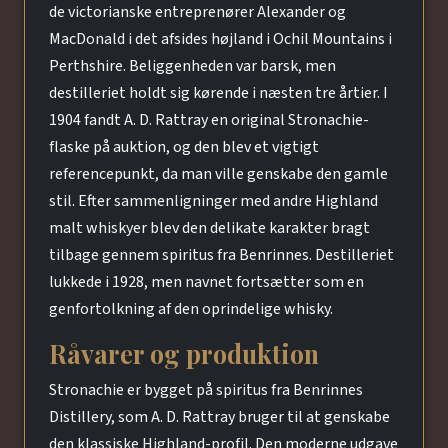
de victorianske entreprenører Alexander og
MacDonald i det afsides højland i Ochil Mountains i
Perthshire. Beliggenheden var barsk, men
destilleriet holdt sig kørende i næsten tre årtier. I
1904 fandt A. D. Rattray en original Stronachie-
flaske på auktion, og den blev et vigtigt
referencepunkt, da man ville genskabe den gamle
stil. Efter sammenligninger med andre Highland
malt whiskyer blev den delikate karakter bragt
tilbage gennem spiritus fra Benrinnes. Destilleriet
lukkede i 1928, men navnet fortsætter som en
genfortolkning af den oprindelige whisky.
Råvarer og produktion
Stronachie er bygget på spiritus fra Benrinnes
Distillery, som A. D. Rattray bruger til at genskabe
den klassiske Highland-profil. Den moderne udgave