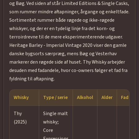
og Bøg. Ved siden af står Limited Editions & Single Casks,
som rummer mindre aftapninger, årgange og enkeltfade.
Sortimentet rummer både røgede og ikke-røgede
whiskyer, og der er en tydelig linje fra det korn- og
terroirdrevne til de mere eksperimenterende udgaver.
Heritage Barley - Imperial Vintage 2020 viser den gamle
danske bygsorts særpræg, mens Bøg og Vesterhav
markerer den røgede side af huset. Thy Whisky arbejder
desuden med fadandele, hvor co-owners følger et fad fra
fyldning til aftapning.
Whisky
Type / serie
Alkohol
Alder
Fad og st
Thy
Single malt
(2025)
whisky;
Core
Expressions