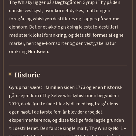
Thy Whisky ligger på slægtsgården Gyrup i Thy på den
danske vestkyst, hvor kornet dyrkes, maltningen
foregår, og whiskyen destilleres og tappes på samme
ejendom. Det er et økologisk single estate-destilleri
med stærk lokal forankring, og dets stil formes af egne
marker, heritage-kornsorter og den vestjyske natur
omkring Nordsøen.
Historie
Gyrup har været i familien siden 1773 og er en historisk
gårdsejendom i Thy. Selve whiskyhistorien begynder i
2010, da de første fade blev fyldt med byg fra gårdens
egen høst. I de første fem år blev der arbejdet
eksperimenterende, og disse tidlige fade lagde grunden
til destilleriet. Den første single malt, Thy Whisky No. 1 –