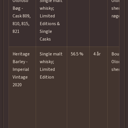
Oloroso
Single malt
Oloroso
Bøg -
whisky;
sherry;
Cask 809,
Limited
røget/t
810, 815,
Editions &
821
Single
Casks
Heritage
Single malt
56.5 %
4 år
Bourbon
Barley -
whisky;
Oloroso
Imperial
Limited
sherry
Vintage
Edition
2020