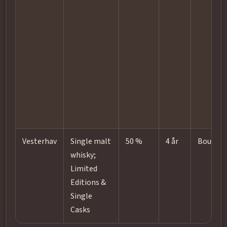
Vesterhav
Single malt
50 %
4 år
Bourbo
whisky;
Limited
Editions &
Single
Casks