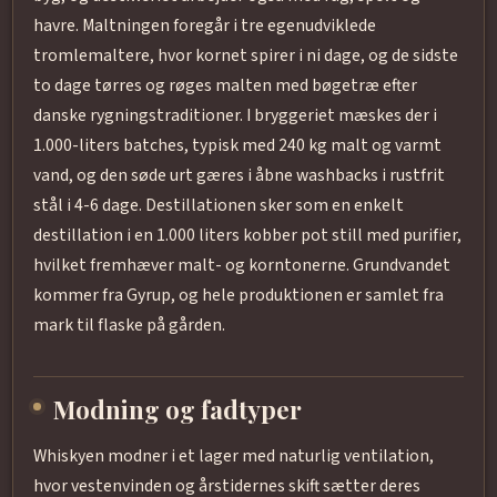
havre. Maltningen foregår i tre egenudviklede
tromlemaltere, hvor kornet spirer i ni dage, og de sidste
to dage tørres og røges malten med bøgetræ efter
danske rygningstraditioner. I bryggeriet mæskes der i
1.000-liters batches, typisk med 240 kg malt og varmt
vand, og den søde urt gæres i åbne washbacks i rustfrit
stål i 4-6 dage. Destillationen sker som en enkelt
destillation i en 1.000 liters kobber pot still med purifier,
hvilket fremhæver malt- og korntonerne. Grundvandet
kommer fra Gyrup, og hele produktionen er samlet fra
mark til flaske på gården.
Modning og fadtyper
Whiskyen modner i et lager med naturlig ventilation,
hvor vestenvinden og årstidernes skift sætter deres