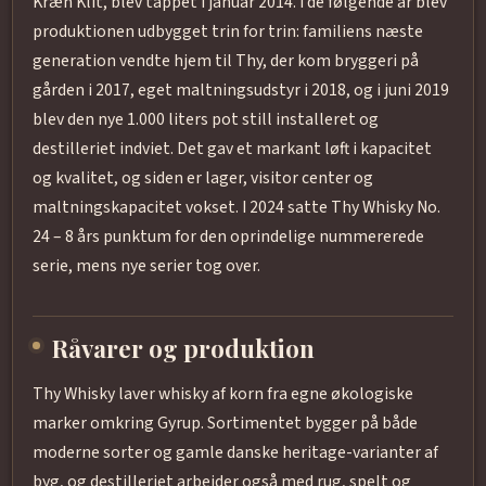
Kræn Klit, blev tappet i januar 2014. I de følgende år blev
produktionen udbygget trin for trin: familiens næste
generation vendte hjem til Thy, der kom bryggeri på
gården i 2017, eget maltningsudstyr i 2018, og i juni 2019
blev den nye 1.000 liters pot still installeret og
destilleriet indviet. Det gav et markant løft i kapacitet
og kvalitet, og siden er lager, visitor center og
maltningskapacitet vokset. I 2024 satte Thy Whisky No.
24 – 8 års punktum for den oprindelige nummererede
serie, mens nye serier tog over.
Råvarer og produktion
Thy Whisky laver whisky af korn fra egne økologiske
marker omkring Gyrup. Sortimentet bygger på både
moderne sorter og gamle danske heritage-varianter af
byg, og destilleriet arbejder også med rug, spelt og