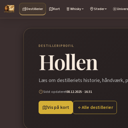
Destillerier
Kort
Whisky
Steder
Univer
DESTILLERIPROFIL
Hollen
Læs om destilleriets historie, håndværk, 
Sidst opdateret
08.12.2025 · 16:31
Vis på kort
Alle destillerier