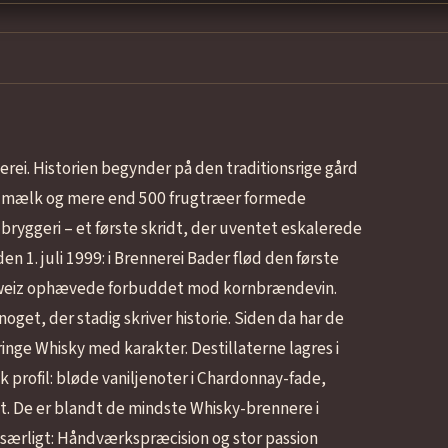
rei. Historien begynder på den traditionsrige gård
et mælk og mere end 500 frugtræer formede
bryggeri – et første skridt, der uventet eskalerede
en 1. juli 1999: i Brennerei Bader flød den første
hweiz ophævede forbuddet mod kornbrændevin.
get, der stadig skriver historie. Siden da har de
inge Whisky med karakter. Destillaterne lagres i
 profil: bløde vaniljenoter i Chardonnay-fade,
lt. De er blandt de mindste Whisky-brennere i
 særligt: Håndværkspræcision og stor passion