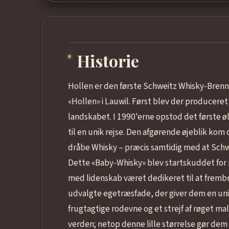
Historie
Hollen er den første Schweitz Whisky-Brenne
«Hollen» i Lauwil. Først blev der producer
landskabet. I 1990'erne opstod det første øl
til en unik rejse. Den afgørende øjeblik kom d
dråbe Whisky – præcis samtidig med at Sc
Dette «Baby-Whisky» blev startskuddet for no
med lidenskab været dedikeret til at frembr
udvalgte egetræsfade, der giver dem en unik
frugtagtige rodevne og et strejf af røget ma
verden; netop denne lille størrelse gør dem