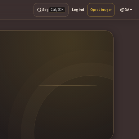
Søg
Log ind
Opret bruger
DA
Ctrl/⌘ K