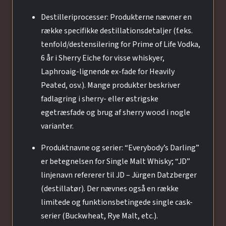
Destilleriprocesser: Produkterne nævner en
række specifikke destillationsdetaljer (f.eks.
tenfold/destensilering for Prime of Life Vodka,
6 år i Sherry Eiche for visse whiskyer,
Laphroaig-lignende ex-fade for Heavily
Peated, osv.). Mange produkter beskriver
fadlagring i sherry- eller østrigske
egetræsfade og brug af sherry wood i nogle
varianter.
Produktnavne og serier: “Everybody’s Darling”
er betegnelsen for Single Malt Whisky; “JD”
linjenavn refererer til JD – Jürgen Datzberger
(destillatør). Der nævnes også en række
limitede og funktionsbetingede single cask-
serier (Buckwheat, Rye Malt, etc.).