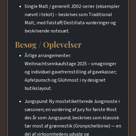
Single Malt / generelt JD02-serier (eksempler
nævnt i tekst) – beskrives som Traditional
Malt, med Falstaff/Destillata vurderinger og
beskrivende notesæt.
Besøg / Oplevelser
Årlige arrangementer:
Weihnachtseinkaufstage 2025 – smagninger
og individuel gavefremstilling af gavekasser;
Apfelpunsch og Glühmost i ny designet
butikslayout.
Jungspund: Ny mostetiketterede Jungmoste i
sæsonen; en vurdering af jury for første Most
des år som Jungspund; beskrives som klassisk
tør most af grønnestik (Grünpichelbirne) — en
del af virksomhedens udvalg og