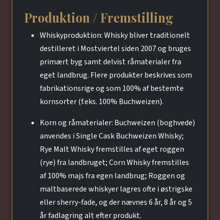
Produktion / Fremstilling
Whiskyproduktion: Whisky bliver traditionelt
destilleret i Mostviertel siden 2007 og bruges
primært byg samt delvist råmaterialer fra
eget landbrug. Flere produkter beskrives som
fabrikationsrige og som 100% af bestemte
kornsorter (f.eks. 100% Buchweizen).
Korn og råmaterialer: Buchweizen (boghvede)
anvendes i Single Cask Buchweizen Whisky;
Rye Malt Whisky fremstilles af eget roggen
(rye) fra landbruget; Corn Whisky fremstilles
af 100% majs fra egen landbrug; Roggen og
maltbaserede whiskyer lagres ofte i østrigske
eller sherry-fade, og der nævnes 6 år, 8 år og 5
år fadlagring alt efter produkt.