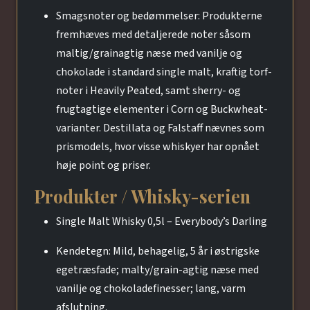
Smagsnoter og bedømmelser: Produkterne
fremhæves med detaljerede noter såsom
maltig/grainagtig næse med vanilje og
chokolade i standard single malt, kraftig torf-
noter i Heavily Peated, samt sherry- og
frugtagtige elementer i Corn og Buckwheat-
varianter. Destillata og Falstaff nævnes som
prismodels, hvor visse whiskyer har opnået
høje point og priser.
Produkter / Whisky-serien
Single Malt Whisky 0,5l – Everybody’s Darling
Kendetegn: Mild, behagelig, 5 år i østrigske
egetræsfade; malty/grain-agtig næse med
vanilje og chokoladefinesser; lang, varm
afslutning.