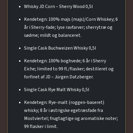
Whisky JD Corn – Sherry Wood 0,5l
Kendetegn: 100% majs (majs)/Corn Whiskey; 6
år i Sherry-fade; lyse ravfarver; sherrytræ og
sødme; mildt og balanceret.
Single Cask Buchweizen Whisky 0,5l
Kendetegn: 100% boghvede; 6 år i Sherry
Eiche; limited to 99 fl./flasker; destilleret og
forfinet af JD – Jürgen Datzberger.
Single Cask Rye Malt Whisky 0,5l
Kendetegn: Rye-malt (roggen-baseret)
whisky; 8 år i østrigske egetræsfade fra
Mostviertel; frugtagtige og aromatiske noter;
99 flasker i limit.