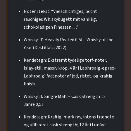
Noter i tekst: “Vielschichtiges, leicht
rauchiges Whiskybugett mit vanillig,
schokoladigen Finessen …”
Whisky JD Heavily Peated 0,5l – Whisky of the
Year (Destillata 2022)
Kendetegn: Ekstremt tydelige torf-noter,
Islay-stil, massiv krop, 4 år i Laphroaig-eg (ex-
Laphroaig) fad; noter af jod, ristet, og kraftig
finish.
Whisky JD Single Malt – Cask Strength 12
Jahre 0,5l
Kendetegn: Kraftig, mørk rav, intens trænote
og ufiltreret cask strength; 12 år i træfad.