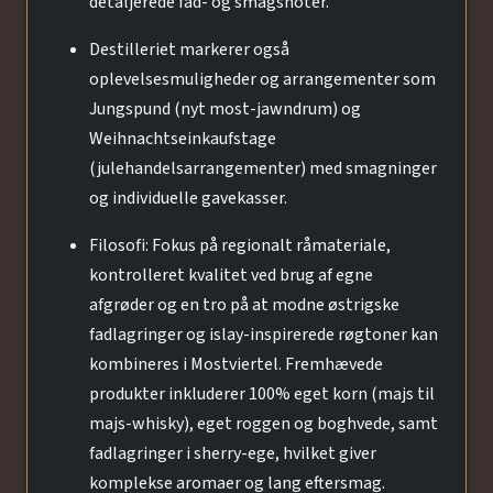
detaljerede fad- og smagsnoter.
Destilleriet markerer også
oplevelsesmuligheder og arrangementer som
Jungspund (nyt most-jawndrum) og
Weihnachtseinkaufstage
(julehandelsarrangementer) med smagninger
og individuelle gavekasser.
Filosofi: Fokus på regionalt råmateriale,
kontrolleret kvalitet ved brug af egne
afgrøder og en tro på at modne østrigske
fadlagringer og islay-inspirerede røgtoner kan
kombineres i Mostviertel. Fremhævede
produkter inkluderer 100% eget korn (majs til
majs-whisky), eget roggen og boghvede, samt
fadlagringer i sherry-ege, hvilket giver
komplekse aromaer og lang eftersmag.