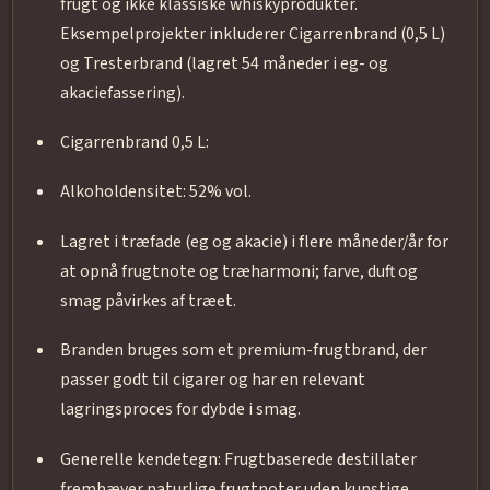
frugt og ikke klassiske whiskyprodukter.
Eksempelprojekter inkluderer Cigarrenbrand (0,5 L)
og Tresterbrand (lagret 54 måneder i eg- og
akaciefassering).
Cigarrenbrand 0,5 L:
Alkoholdensitet: 52% vol.
Lagret i træfade (eg og akacie) i flere måneder/år for
at opnå frugtnote og træharmoni; farve, duft og
smag påvirkes af træet.
Branden bruges som et premium-frugtbrand, der
passer godt til cigarer og har en relevant
lagringsproces for dybde i smag.
Generelle kendetegn: Frugtbaserede destillater
fremhæver naturlige frugtnoter uden kunstige