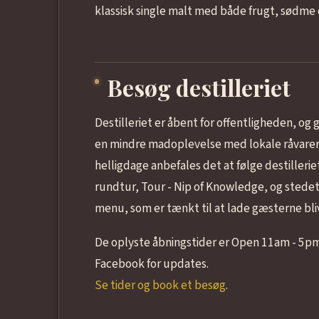
klassisk single malt med både frugt, sødm
Besøg destilleriet
Destilleriet er åbent for offentligheden, o
en mindre madoplevelse med lokale råvarer. D
helligdage anbefales det at følge destiller
rundtur, Tour - Nip of Knowledge, og stede
menu, som er tænkt til at lade gæsterne bliv
De oplyste åbningstider er Open 11am - 5pm,
Facebook for updates.
Se tider og book et besøg
.