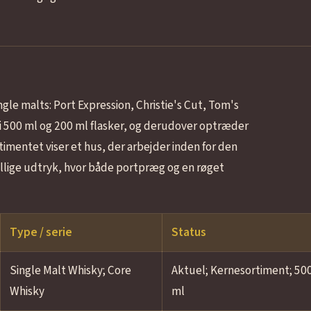
ngle malts: Port Expression, Christie's Cut, Tom's
 500 ml og 200 ml flasker, og derudover optræder
imentet viser et hus, der arbejder inden for den
ige udtryk, hvor både portpræg og en røget
Type / serie
Status
Single Malt Whisky; Core
Aktuel; Kernesortiment; 50
Whisky
ml