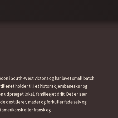
boon i South-West Victoria og har lavet small batch
lleriet holder til i et historisk jernbaneskur og
 udpræget lokal, familieejet drift. Det er især
de destillerer, mader og forkuller fade selv og
i amerikansk eller fransk eg.