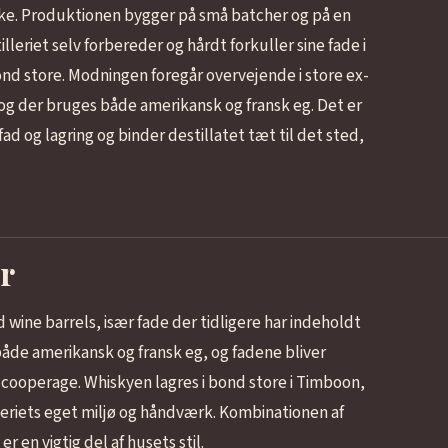
ke. Produktionen bygger på små batcher og på en
leriet selv forbereder og hårdt forkuller sine fade i
nd store. Modningen foregår overvejende i store ex-
y, og der bruges både amerikansk og fransk eg. Det er
ad og lagring og binder destillatet tæt til det sted,
r
 wine barrels, især fade der tidligere har indeholdt
 både amerikansk og fransk eg, og fadene bliver
en cooperage. Whiskyen lagres i bond store i Timboon,
leriets eget miljø og håndværk. Kombinationen af
er en vigtig del af husets stil.