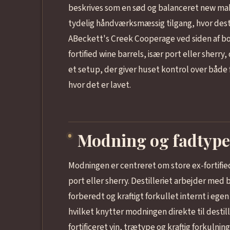
beskrives som en sød og balanceret new ma
tydelig håndværksmæssig tilgang, hvor destil
ABeckett's Creek Cooperage ved siden af bo
fortified wine barrels, især port eller sherr
et setup, der giver huset kontrol over både f
hvor det er lavet.
Modning og fadtype
Modningen er centreret om store ex-fortified
port eller sherry. Destilleriet arbejder med
forberedt og kraftigt forkullet internt i eg
hvilket knytter modningen direkte til destil
fortificeret vin, trætype og kraftig forkulning 