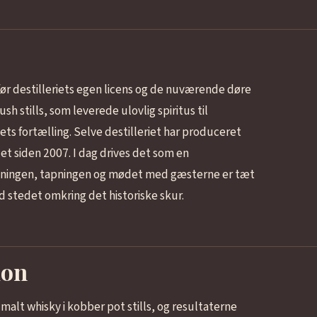
ør destilleriets egen licens og de nuværende døre
sh stills, som leverede ulovlig spiritus til
dets fortælling. Selve destilleriet har produceret
et siden 2007. I dag drives det som en
dningen, tapningen og mødet med gæsterne er tæt
stedet omkring det historiske skur.
ion
malt whisky i kobber pot stills, og resultaterne