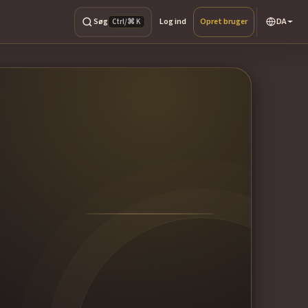
Søg
Log ind
Opret bruger
DA
Ctrl/⌘ K