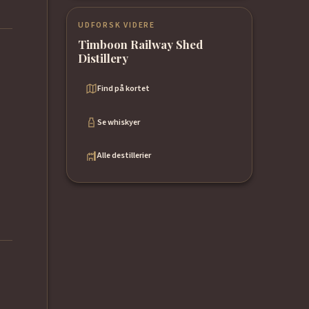
UDFORSK VIDERE
Timboon Railway Shed
Distillery
Find på kortet
Se whiskyer
Alle destillerier