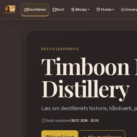
Destillerier
Kort
Whisky
Steder
Univer
DESTILLERIPROFIL
Timboon 
Distillery
Læs om destilleriets historie, håndværk, 
Sidst opdateret
28.07.2026 · 23:30