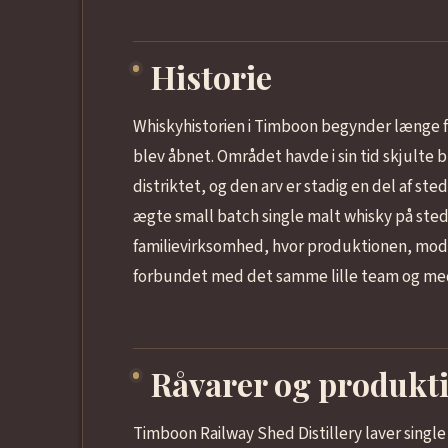
Historie
Whiskyhistorien i Timboon begynder længe f
blev åbnet. Området havde i sin tid skjulte bu
distriktet, og den arv er stadig en del af ste
ægte small batch single malt whisky på sted
familievirksomhed, hvor produktionen, mo
forbundet med det samme lille team og med 
Råvarer og produkt
Timboon Railway Shed Distillery laver single 