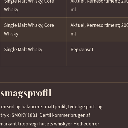
Single Malt Whisky; Core
Aktuel; Kernesortiment; 20
Whisky
ml
Single Malt Whisky; Core
Aktuel; Kernesortiment; 20
Whisky
ml
Single Malt Whisky
Begrænset
 smagsprofil
: en sød og balanceret maltprofil, tydelige port- og
tryk i SMOKY 1881. Dertil kommer brugen af
 markant træpræg i husets whiskyer. Helheden er