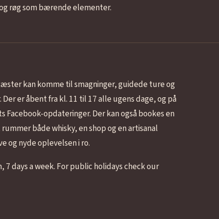
e og røg som bærende elementer.
g gæster kan komme til smagninger, guidede ture og
er er åbent fra kl. 11 til 17 alle ugens dage, og på
iets Facebook-opdateringer. Der kan også bookes en
t rummer både whisky, en shop og en artisanal
e og nyde oplevelsen i ro.
 7 days a week. For public holidays check our