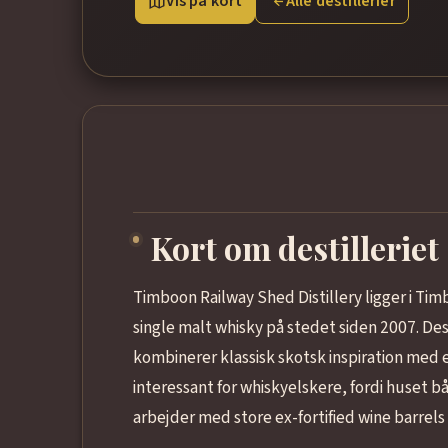
Vis på kort
Alle destillerier
Kort om destilleriet
Timboon Railway Shed Distillery ligger i Tim
single malt whisky på stedet siden 2007. Desti
kombinerer klassisk skotsk inspiration med en
interessant for whiskyelskere, fordi huset bå
arbejder med store ex-fortified wine barrels 