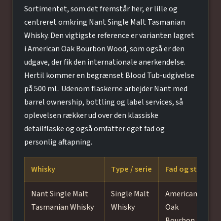
Sortimentet, som det fremstår her, er lille og
centreret omkring Nant Single Malt Tasmanian
Whisky. Den vigtigste reference er varianten lagret
i American Oak Bourbon Wood, som også er den
udgave, der fik den internationale anerkendelse.
Hertil kommer en begrænset Blood Tub-udgivelse
på 500 mL. Udenom flaskerne arbejder Nant med
barrel ownership, bottling og label services, så
oplevelsen rækker ud over den klassiske
detailflaske og også omfatter eget fad og
personlig aftapning.
Whisky
Type / serie
Fad og stil
S
Nant Single Malt
Single Malt
American
N
Tasmanian Whisky
Whisky
Oak
l
Bourbon
b