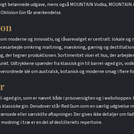
igt belønnede udgave, mens også MOUNTAIN Vodka, MOUNTAIN Ag
livion Gin får anerkendelse.
ion
som moderne og innovativ, og råvarevalget er centralt: lokale og 
esarbejde omkring maltning, mæskning, gæring og destillation er 
g, der tegner produktionen. Sortimentet viser et hus, der arbejder
. Udtrykkene spænder fra klassisk gin til barrel-aged gin, vodka
erordnede idé om australsk, botanisk og moderne smag i flere fo
r
l-aged gin, som er nævnt både i prisoversigten og i webshoppen. 
s klassiske gin. Derudover står Red Gum som en særlig udgivelse me
ede eller særskilte aftapninger. Der gives ikke detaljer om fadty
modning i træ er en del af destilleriets repertoire.