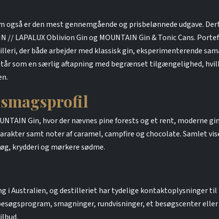
som også er den mest gennemgående og prisbelønnede udgave. 
 // LAPALUX Oblivion Gin og MOUNTAIN Gin & Tonic Cans. Porteføl
stilleri, der både arbejder med klassisk gin, eksperimenterende sa
tår som en særlig aftapning med begrænset tilgængelighed, hvil
en.
 smagsprofil
OUNTAIN Gin, hvor der nævnes pine forests og et rent, moderne gi
rakter samt noter af caramel, campfire og chocolate. Samlet vise
røg, krydderi og mørkere sødme.
ng i Australien, og destilleriet har tydelige kontaktoplysninger t
 besøgsprogram, smagninger, rundvisninger, et besøgscenter eller f
ilbud.