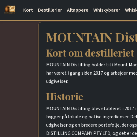
Kort
Destillerier
Aftappere
Whiskybarer
Whisk
MOUNTAIN Disti
Kort om destilleriet
MOUNTAIN Distilling holder til i Mount Mace
har været i gang siden 2017 og arbejder med
udgivelser.
Historie
MOUNTAIN Distilling blev etableret i 2017 i
bygger på lokale og native ingredienser. De
udgivelser og en bredere portefølje, der o
DISTILLING COMPANY PTY LTD, og det er den j