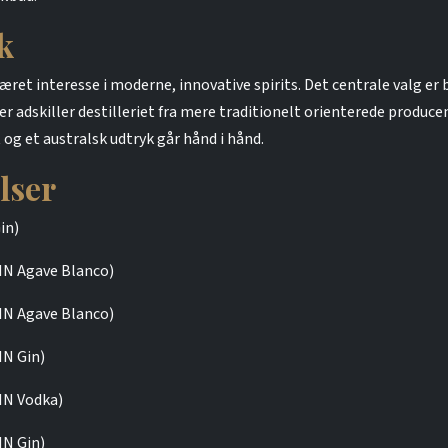
k
ret interesse i moderne, innovative spirits. Det centrale valg er 
er adskiller destilleriet fra mere traditionelt orienterede producen
og et australsk udtryk går hånd i hånd.
lser
in)
N Agave Blanco)
N Agave Blanco)
N Gin)
IN Vodka)
N Gin)