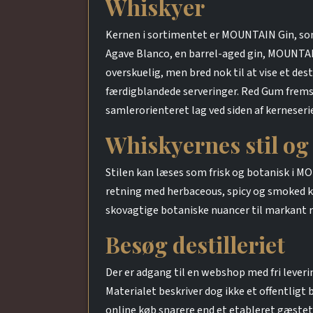
Whiskyer
Kernen i sortimentet er MOUNTAIN Gin, 
Agave Blanco, en barrel-aged gin, MOUNTAIN
overskuelig, men bred nok til at vise et de
færdigblandede serveringer. Red Gum frems
samlerorienteret lag ved siden af kerneseri
Whiskyernes stil og
Stilen kan læses som frisk og botanisk i M
retning med herbaceous, spicy og smoked ka
skovagtige botaniske nuancer til markant 
Besøg destilleriet
Der er adgang til en webshop med fri leveri
Materialet beskriver dog ikke et offentligt
online køb snarere end et etableret gæstet