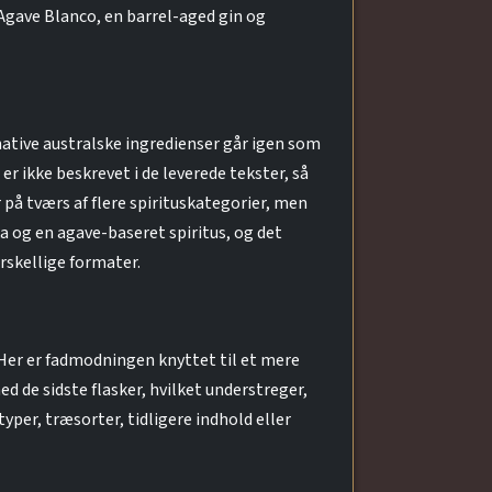
ave Blanco, en barrel-aged gin og
native australske ingredienser går igen som
ikke beskrevet i de leverede tekster, så
 på tværs af flere spirituskategorier, men
 og en agave-baseret spiritus, og det
rskellige formater.
Her er fadmodningen knyttet til et mere
d de sidste flasker, hvilket understreger,
per, træsorter, tidligere indhold eller