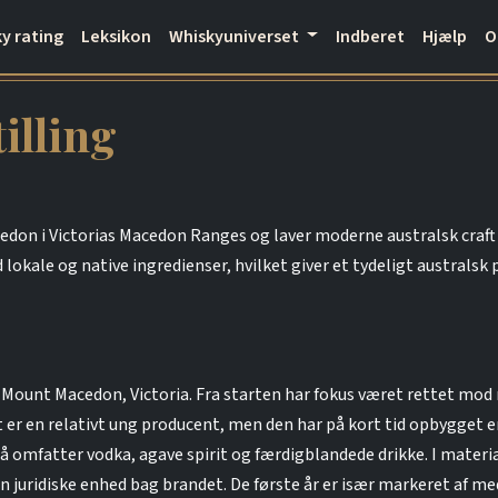
y rating
Leksikon
Whiskyuniverset
Indberet
Hjælp
lling
don i Victorias Macedon Ranges og laver moderne australsk craft gi
 lokale og native ingredienser, hvilket giver et tydeligt australs
 Mount Macedon, Victoria. Fra starten har fokus været rettet mod m
t er en relativt ung producent, men den har på kort tid opbygget 
gså omfatter vodka, agave spirit og færdigblandede drikke. I mat
uridiske enhed bag brandet. De første år er især markeret af meda