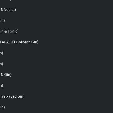
IN Vodka)
in)
in & Tonic)
 LAPALUX Oblivion Gin)
n)
n)
N Gin)
n)
rrel-aged Gin)
in)