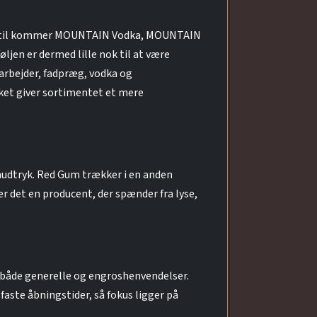
Dertil kommer MOUNTAIN Vodka, MOUNTAIN
jen er dermed lille nok til at være
marbejder, fadpræg, vodka og
ket giver sortimentet et mere
nudtryk. Red Gum trækker i en anden
r det en producent, der spænder fra lyse,
il både generelle og engroshenvendelser.
aste åbningstider, så fokus ligger på