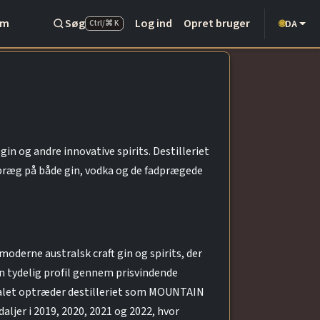
Om
Søg
Log ind
Opret bruger
DA
🌐
Ctrl/⌘ K
n og andre innovative spirits. Destilleriet
k præg på både gin, vodka og de fadprægede
oderne australsk craft gin og spirits, der
en tydelig profil gennem prisvindende
erialet optræder destilleriet som MOUNTAIN
ljer i 2019, 2020, 2021 og 2022, hvor