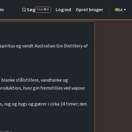
Om
Søg
Log ind
Opret bruger
DA
🌐
Ctrl/⌘ K
spiritus og vandt Australian Gin Distillery of
o blanke stålstillere, vandtanke og
 produktion, hvor gin fremstilles ved vapour
, rug og bygs og gærer i cirka 14 timer; den