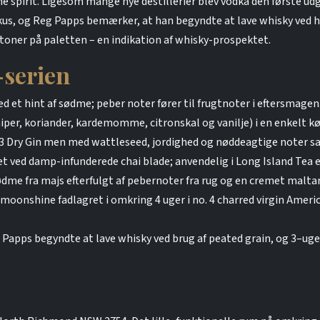
 spirit. Ligesom mange nye destillerier blev vodka den første udg
us, og Reg Papps bemærker, at han begyndte at lave whisky ved hj
toner på paletten – en indikation af whisky-prospektet.
-serien
d et hint af sødme; peber noter fører til frugtnoter i eftersmagen
iper, koriander, kardemomme, citronskal og vanilje) i en enkelt kør
3 Dry Gin men med wattleseed, jordighed og nøddeagtige noter sam
avet ved damp-infunderede chai blade; anvendelig i Long Island Tea
e fra majs efterfulgt af pebernoter fra rug og en cremet maltar
oonshine fadlagret i omkring 4 uger i no. 4 charred virgin Americ
g Papps begyndte at lave whisky ved brug af peated grain, og 3–uge