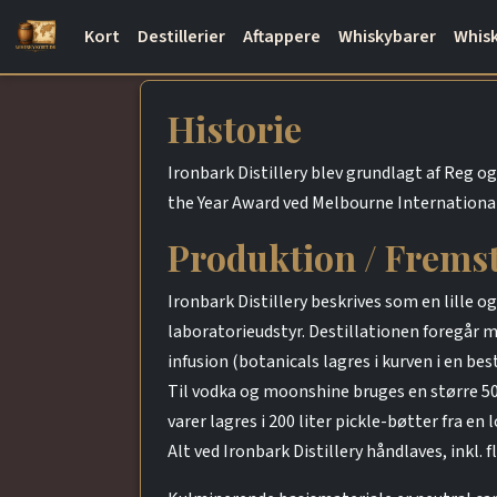
Kort
Destillerier
Aftappere
Whiskybarer
Whisk
Historie
Ironbark Distillery blev grundlagt af Reg og 
the Year Award ved Melbourne International 
Produktion / Fremst
Ironbark Distillery beskrives som en lille o
laboratorieudstyr. Destillationen foregår me
infusion (botanicals lagres i kurven i en be
Til vodka og moonshine bruges en større 500
varer lagres i 200 liter pickle-bøtter fra en 
Alt ved Ironbark Distillery håndlaves, inkl. 