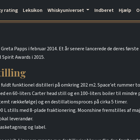
y rating
Leksikon
Whiskyuniverset
Indberet
Hjælp
Greta Papps i februar 2014. Et år senere lancerede de deres første 
Spirit Awards i 2015.
illing
g fuldt funktionel distilleri på omkring 202 m2. Space'et rummer t
d en 60-liters Carter head still og en 100-liters boiler til mindre
stemt rækkefølge) og en destillationsproces på cirka 5 timer.
 L stills med 8-plade fraktionering. Moonshine fremstilles af majs
lokal leverandør.
flasketagning og label.