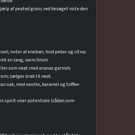
ivelse.
ælp af peated grain; ved besøget viste den
.
sel; noter af enebær, hvid peber og citrus.
t en lang, varm finish.
 eller som neat med ananas garnish.
om; sælges brak til neat.
an oak, med vanille, karamel og toffee-
rs spirit viser potentiale (sådan som