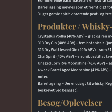
Kulminerende basismateriale er neutral cane
Barrel ageing nævnes som et fremtidigt fok
3 uger gamle spirit vibrerende peat- og træ
Produkter / Whisky
Crystallus Vodka (40% ABV) – glat og ren me
313 Dry Gin (40% ABV) – fem botanicals (jun
313 Dry Wattleseed Gin (40% ABV) – som 31
Chai Spirit (40% ABV) – en unik destillat l
Unaged Corn Rye Moonshine (41% ABV) – sødm
4 week Barrel Aged Moonshine (41% ABV) – m
noter.
Barrel ageing – Der er udsigt til whisky; Re
beskrevet ved besøget).
Besøg/Oplevelser