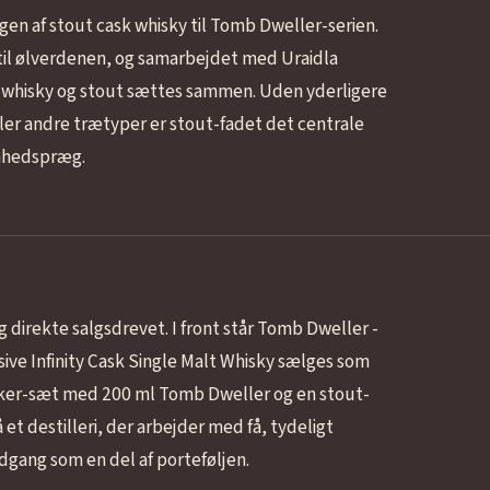
en af stout cask whisky til Tomb Dweller-serien.
e til ølverdenen, og samarbejdet med Uraidla
r whisky og stout sættes sammen. Uden yderligere
ler andre trætyper er stout-fadet det centrale
enhedspræg.
g direkte salgsdrevet. I front står Tomb Dweller -
ve Infinity Cask Single Malt Whisky sælges som
aker-sæt med 200 ml Tomb Dweller og en stout-
et destilleri, der arbejder med få, tydeligt
dgang som en del af porteføljen.