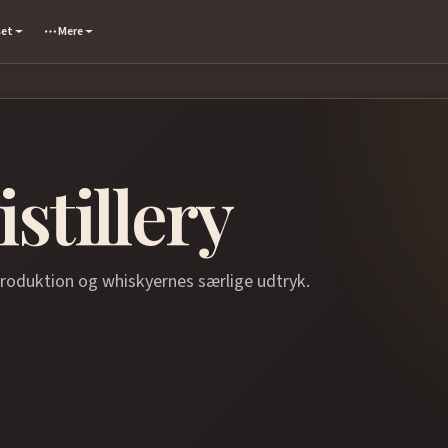
set
Mere
istillery
produktion og whiskyernes særlige udtryk.