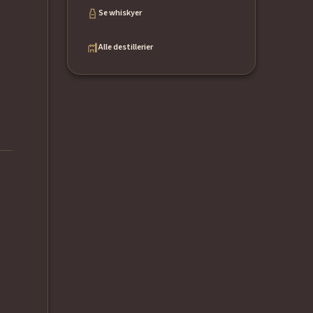
Se whiskyer
Alle destillerier