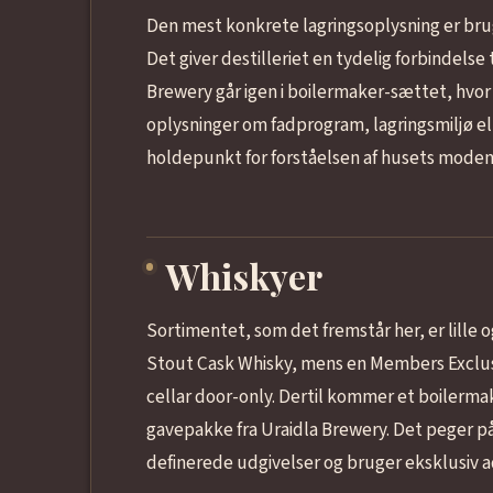
Den mest konkrete lagringsoplysning er brug
Det giver destilleriet en tydelig forbindels
Brewery går igen i boilermaker-sættet, hvo
oplysninger om fadprogram, lagringsmiljø el
holdepunkt for forståelsen af husets mod
Whiskyer
Sortimentet, som det fremstår her, er lille o
Stout Cask Whisky, mens en Members Exclusi
cellar door-only. Dertil kommer et boilerm
gavepakke fra Uraidla Brewery. Det peger på 
definerede udgivelser og bruger eksklusiv a