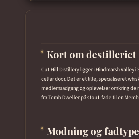
Kort om destilleriet
Cut Hill Distillery ligger i Hindmarsh Valley 
cellar door. Det er et lille, specialiseret w
medlemsadgang og oplevelser omkring de m
fra Tomb Dweller på stout-fade til en Member
Modning og fadtype