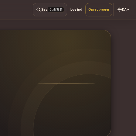
Søg
Log ind
Opret bruger
DA
Ctrl/⌘ K