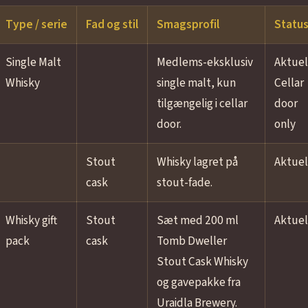
Type / serie
Fad og stil
Smagsprofil
Statu
Single Malt
Medlems-eksklusiv
Aktuel
Whisky
single malt, kun
Cellar
tilgængelig i cellar
door
door.
only
Stout
Whisky lagret på
Aktuel
cask
stout-fade.
Whisky gift
Stout
Sæt med 200 ml
Aktuel
pack
cask
Tomb Dweller
Stout Cask Whisky
og gavepakke fra
Uraidla Brewery.