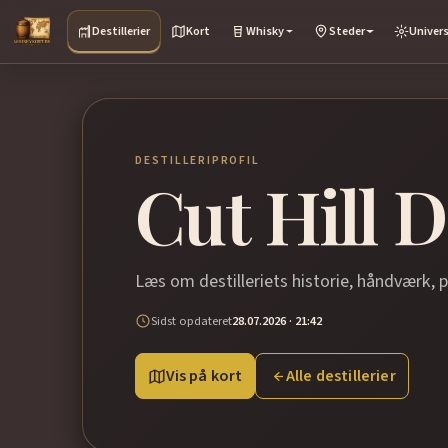
Destillerier
Kort
Whisky
Steder
Univer
DESTILLERIPROFIL
Cut Hill D
Læs om destilleriets historie, håndværk, 
Sidst opdateret
28.07.2026 · 21:42
Vis på kort
Alle destillerier