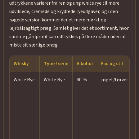
udtrykkene varierer fra ren og ung white rye til mere
udviklede, cremede og krydrede ryeudgaver, og i den
røgede version kommer der et mere mørkt og
lejrbålsagtigt præg. Samlet giver det et sortiment, hvor
samme gårdprofil kan udtrykkes på flere måder uden at
miste sit særlige præg.
Whisky
Type / serie
Alkohol
Fad og stil
White Rye
White Rye
40 %
røget/tørvet
b
o
m
N
f
e
m