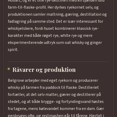
Hobart, og er et lille rye-destilleri med en sjælden fuld
farm-til-flaske-profil. Her dyrkes ryekornet selv, og
produktionen samler maltning, gæring, destillation og
fadlagring på samme sted. Det er især interessant for
whiskyelskere, fordi huset kombinerer klassisk rye-
karakter med både røget rye, white rye og mere
eksperimenterende udtryk som oat whisky og ginger
spirit.
Råvarer og produktion
Belgrove arbejder med eget ryekorn og producerer
whisky på farmen fra paddock til flaske. Destilleriet
fortæller, at det selv malter, gærer og destillerer på
stedet, og at både brygge- og fortyndingsvand høstes
fra tagene, mens kølevandet kommer fra en dam. Gær
genbruges ofte, og restmashen går til fårene. Hjertet i