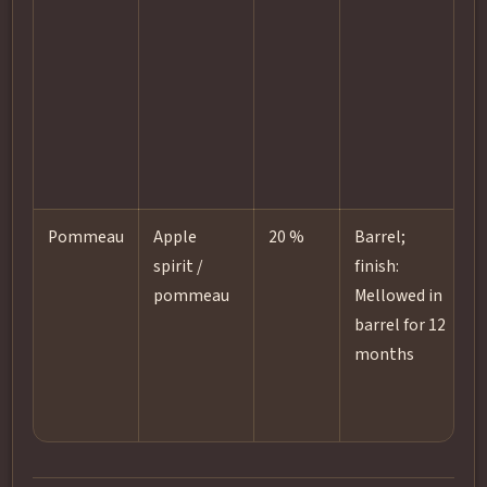
g
g
s
E
d
s
Pommeau
Apple
20 %
Barrel;
D
spirit /
finish:
æ
pommeau
Mellowed in
f
barrel for 12
m
months
o
i