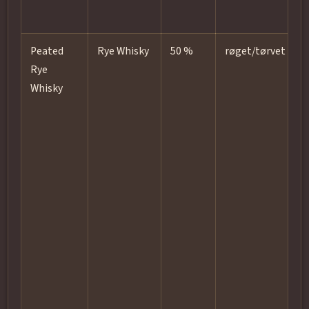
a
Peated
Rye Whisky
50 %
røget/tørvet
E
Rye
w
Whisky
r
e
t
S
c
s
a
f
w