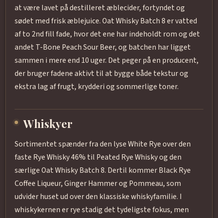
at være lavet på destilleret æblecider, fortyndet og
sødet med frisk æblejuice. Oat Whisky Batch 8 er vatted
af to 2nd fill fade, hvor det ene har indeholdt rom og det
andet T-Bone Peach Sour Beer, og batchen har ligget
sammen i mere end 10 uger. Det peger på en producent,
der bruger fadene aktivt til at bygge både tekstur og
ekstra lag af frugt, krydderi og sommerlige toner.
Whiskyer
Sortimentet spænder fra den lyse White Rye over den
faste Rye Whisky 46% til Peated Rye Whisky og den
særlige Oat Whisky Batch 8. Dertil kommer Black Rye
Coffee Liqueur, Ginger Hammer og Pommeau, som
udvider huset ud over den klassiske whiskyfamilie. I
whiskykernen er rye stadig det tydeligste fokus, men