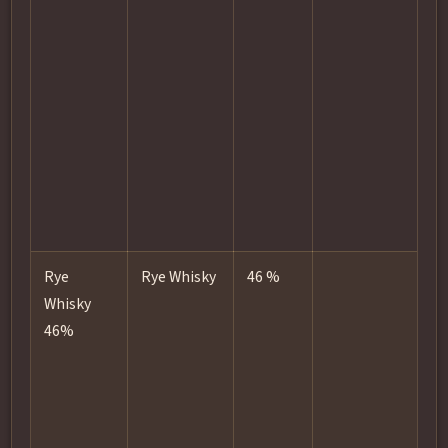
s
E
M
a
g
s
Rye
Rye Whisky
46 %
D
Whisky
r
46%
t
s
i
w