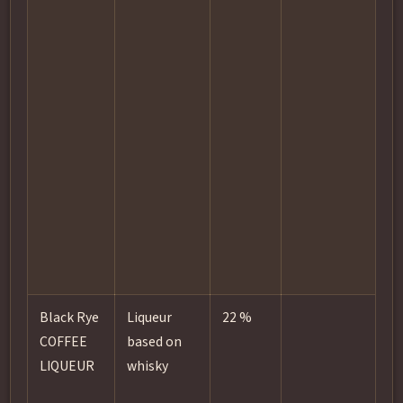
e
c
b
E
s
e
a
Black Rye
Liqueur
22 %
L
COFFEE
based on
LIQUEUR
whisky
o
k