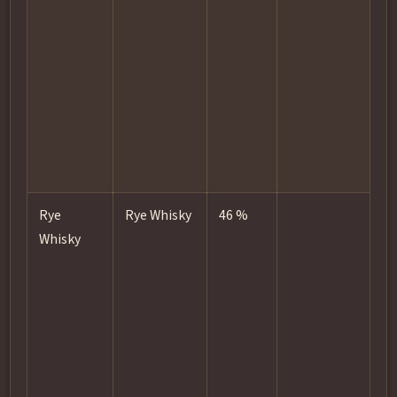
h
W
c
q
i
n
Rye
Rye Whisky
46 %
Whisky
t
b
t
g
s