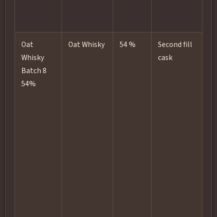
Oat
Oat Whisky
54 %
Second fill
E
Whisky
cask
b
Batch 8
2
54%
f
c
N
a
p
c
a
M