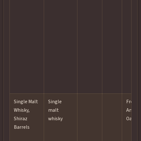
Single Malt
Single
French
Whisky,
malt
Ameri
Shiraz
whisky
Oak
Barrels