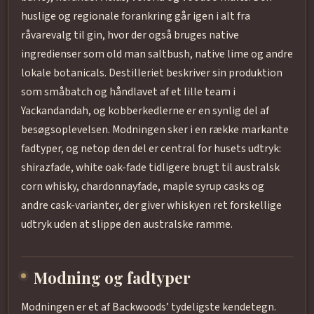
huslige og regionale forankring går igen i alt fra
råvarevalg til gin, hvor der også bruges native
ingredienser som old man saltbush, native lime og andre
lokale botanicals. Destilleriet beskriver sin produktion
som småbatch og håndlavet af et lille team i
Yackandandah, og kobberkedlerne er en synlig del af
besøgsoplevelsen. Modningen sker i en række markante
fadtyper, og netop den del er central for husets udtryk:
shirazfade, white oak-fade tidligere brugt til australsk
corn whisky, chardonnayfade, maple syrup casks og
andre cask-varianter, der giver whiskyen ret forskellige
udtryk uden at slippe den australske ramme.
Modning og fadtyper
Modningen er et af Backwoods’ tydeligste kendetegn.