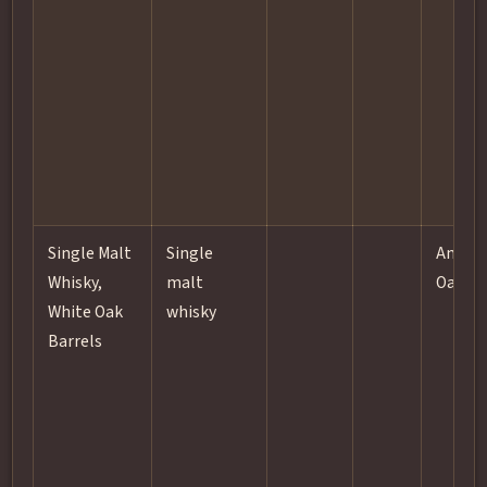
Single Malt
Single
Ameri
Whisky,
malt
Oak
White Oak
whisky
Barrels