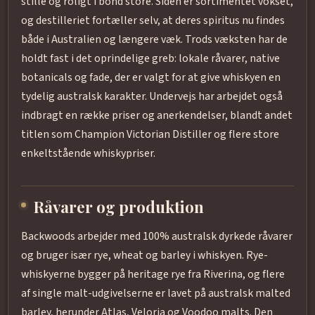
stille og roligt i bond store. Siden er sortimentet vokset,
og destilleriet fortæller selv, at deres spiritus nu findes
både i Australien og længere væk. Trods væksten har de
holdt fast i det oprindelige greb: lokale råvarer, native
botanicals og fade, der er valgt for at give whiskyen en
tydelig australsk karakter. Undervejs har arbejdet også
indbragt en række priser og anerkendelser, blandt andet
titlen som Champion Victorian Distiller og flere store
enkeltstående whiskypriser.
Råvarer og produktion
Backwoods arbejder med 100% australsk dyrkede råvarer
og bruger især rye, wheat og barley i whiskyen. Rye-
whiskyerne bygger på heritage rye fra Riverina, og flere
af single malt-udgivelserne er lavet på australsk malted
barley, herunder Atlas, Veloria og Voodoo malts. Den