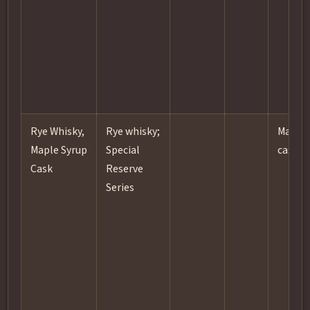
Rye Whisky,
Rye whisky;
Maple 
Maple Syrup
Special
cask
Cask
Reserve
Series