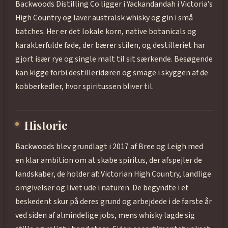
Backwoods Distilling Co ligger i Yackandandah i Victoria’s
High Country og laver australsk whisky og gin i små
batches. Her er det lokale korn, native botanicals og
karakterfulde fade, der bærer stilen, og destilleriet har
gjort især rye og single malt til sit særkende. Besøgende
kan kigge forbi destilleridøren og smage i skyggen af de
kobberkedler, hvor spiritussen bliver til.
Historie
Backwoods blev grundlagt i 2017 af Bree og Leigh med
en klar ambition om at skabe spiritus, der afspejler de
landskaber, de holder af: Victorian High Country, landlige
omgivelser og livet ude i naturen. De begyndte i et
beskedent skur på deres grund og arbejdede i de første år
ved siden af almindelige jobs, mens whisky lagde sig