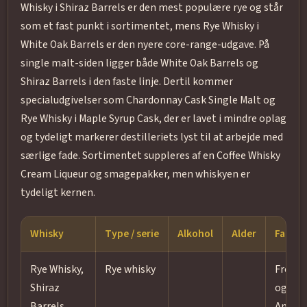
Whisky i Shiraz Barrels er den mest populære rye og står
som et fast punkt i sortimentet, mens Rye Whisky i
White Oak Barrels er den nyere core-range-udgave. På
single malt-siden ligger både White Oak Barrels og
Shiraz Barrels i den faste linje. Dertil kommer
specialudgivelser som Chardonnay Cask Single Malt og
Rye Whisky i Maple Syrup Cask, der er lavet i mindre oplag
og tydeligt markerer destilleriets lyst til at arbejde med
særlige fade. Sortimentet suppleres af en Coffee Whisky
Cream Liqueur og smagepakker, men whiskyen er
tydeligt kernen.
Whisky
Type / serie
Alkohol
Alder
Fad og 
Rye Whisky,
Rye whisky
French
Shiraz
og
Barrels
Ameri