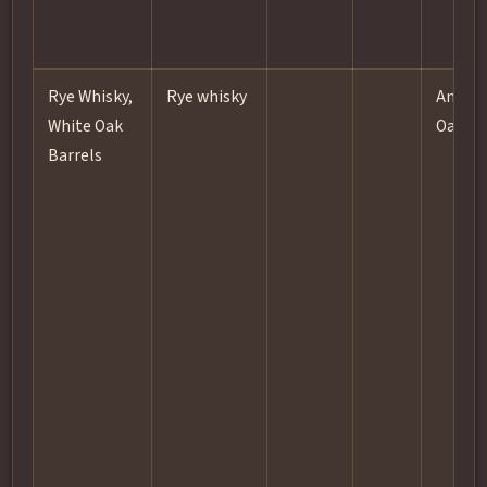
Rye Whisky,
Rye whisky
Ameri
White Oak
Oak
Barrels