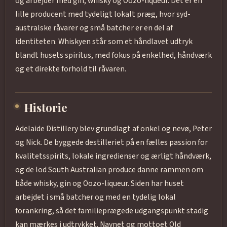
og arbejder med gin, whisky og Oozo-liqueur. Det er en
lille producent med tydeligt lokalt præg, hvor syd-
australske råvarer og små batcher er en del af
identiteten. Whiskyen står som et håndlavet udtryk
blandt husets spiritus, med fokus på enkelhed, håndværk
og et direkte forhold til råvaren.
Historie
Adelaide Distillery blev grundlagt af onkel og nevø, Peter
og Nick. De byggede destilleriet på en fælles passion for
kvalitetsspirits, lokale ingredienser og ærligt håndværk,
og de lod South Australian produce danne rammen om
både whisky, gin og Oozo-liqueur. Siden har huset
arbejdet i små batcher og med en tydelig lokal
forankring, så det familieprægede udgangspunkt stadig
kan mærkes i udtrykket. Navnet og mottoet Old