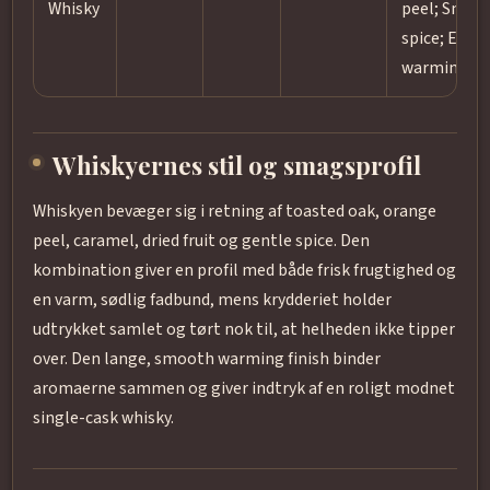
Whisky
peel; Smag: 
spice; Efte
warming fin
Whiskyernes stil og smagsprofil
Whiskyen bevæger sig i retning af toasted oak, orange
peel, caramel, dried fruit og gentle spice. Den
kombination giver en profil med både frisk frugtighed og
en varm, sødlig fadbund, mens krydderiet holder
udtrykket samlet og tørt nok til, at helheden ikke tipper
over. Den lange, smooth warming finish binder
aromaerne sammen og giver indtryk af en roligt modnet
single-cask whisky.