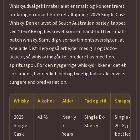
Whiskyudvalget i materialet er smalt og koncentreret
omkring en enkelt konkret aftapning: 2025 Single Cask
Whisky. Den er lavet på South Australian barley, tappet
ved 41% ABV og beskrevet som en hand-bottled small-
batch whisky. Samtidig viser sortimentsoversigten, at
Adelaide Distillery også arbejder med gin og Oozo-
liqueur, så whisky indgår i et bredere hus med flere
spiritusspor. For den nysgerrige whiskydrikker er det et
sortiment, hvor enkelthed og tydelig fadkarakter vejer
tungere end bred variation.
Whisky
Alkohol
Alder
Fad og stil
Smagsprofi
2025
41 %
Nearly
Single Ex-
Single cask 
Single
7
Sherry
2018, proof
Cask
Years
bottled.; N