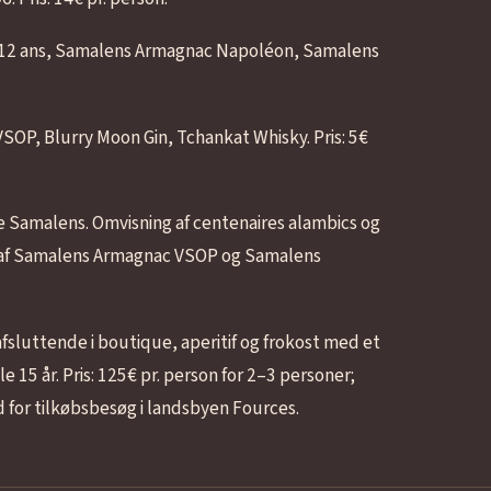
12 ans, Samalens Armagnac Napoléon, Samalens
P, Blurry Moon Gin, Tchankat Whisky. Pris: 5€
e Samalens. Omvisning af centenaires alambics og
g af Samalens Armagnac VSOP og Samalens
sluttende i boutique, aperitif og frokost med et
15 år. Pris: 125€ pr. person for 2–3 personer;
d for tilkøbsbesøg i landsbyen Fources.