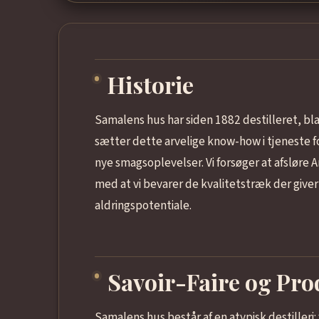
Historie
Samalens hus har siden 1882 destilleret, bla
sætter dette arvelige know-how i tjeneste fo
nye smagsoplevelser. Vi forsøger at afsløre
med at vi bevarer de kvalitetstræk der giver
aldringspotentiale.
Savoir-Faire og Pr
Samalens hus består af en atypisk destilleri: