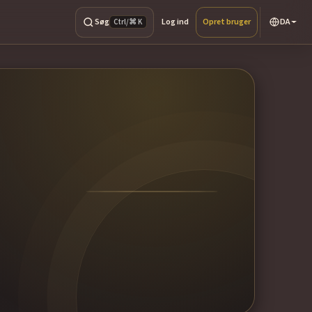
Søg
Log ind
Opret bruger
DA
Ctrl/⌘ K