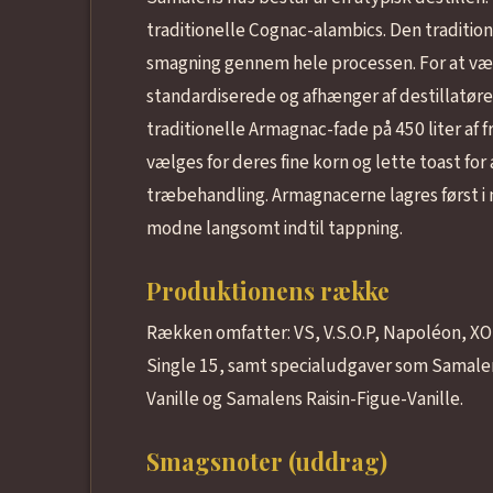
traditionelle Cognac-alambics. Den tradition
smagning gennem hele processen. For at væ
standardiserede og afhænger af destillatør
traditionelle Armagnac-fade på 450 liter af 
vælges for deres fine korn og lette toast f
træbehandling. Armagnacerne lagres først i ny
modne langsomt indtil tappning.
Produktionens række
Rækken omfatter: VS, V.S.O.P, Napoléon, XO, V
Single 15, samt specialudgaver som Samal
Vanille og Samalens Raisin-Figue-Vanille.
Smagsnoter (uddrag)