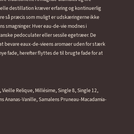
elle destillation kræver erfaring og kontinuerlig
re så præcis som muligt er udskæringerne ikke
ens smagninger. Hver eau-de-vie modnes i
franske pedoculater eller sessile egetræer. De
or at bevare eaux-de-vieens aromaer uden for stærk
e fade, herefter flyttes de til brugte fade for at
ieille Relique, Millésime, Single 8, Single 12,
ens Ananas-Vanille, Samalens Pruneau-Macadamia-