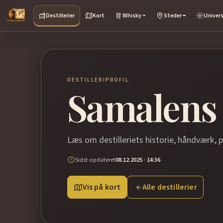
Destillerier
Kort
Whisky
Steder
Univer
DESTILLERIPROFIL
Samalens
Læs om destilleriets historie, håndværk, 
Sidst opdateret
08.12.2025 · 14:36
Vis på kort
Alle destillerier