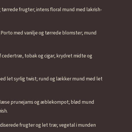
g tørrede frugter; intens floral mund med lakrish-
om Porto med vanilje og tørrede blomster; mund
f cedertræ, tobak og cigar; krydret midte og
ed let syrlig twist; rund og lækker mund med let
 Næse prunejams og æblekompot; blød mund
ish.
diserede frugter og let træ; vegetal i munden