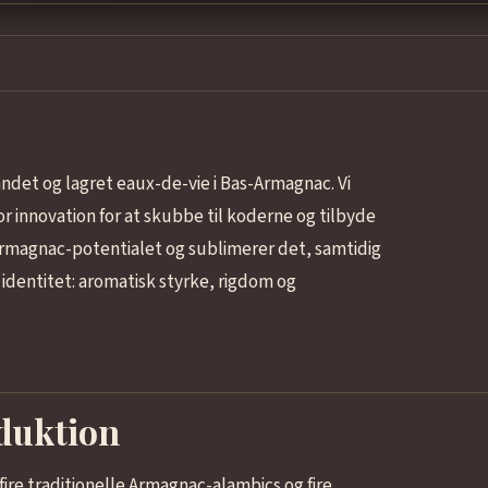
ndet og lagret eaux-de-vie i Bas-Armagnac. Vi
r innovation for at skubbe til koderne og tilbyde
 Armagnac-potentialet og sublimerer det, samtidig
 identitet: aromatisk styrke, rigdom og
oduktion
 fire traditionelle Armagnac-alambics og fire