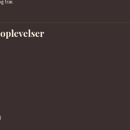
og træ.
oplevelser
)