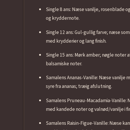
Single 8 ans: Næse vanilje, rosenblade o
og kryddernote.
Single 12 ans: Gul-gullig farve; næse s
med krydderier og lang finish.
Single 15 ans: Mørk amber; nøgle noter a
balsamiske noter.
Samalens Ananas-Vanille: Næse vanilje m
syre fra ananas; træig afslutning.
Samalens Pruneau-Macadamia-Vanille:
med kandede noter og valnød/vanilje i fin
Samalens Raisin-Figue-Vanille: Næse kan