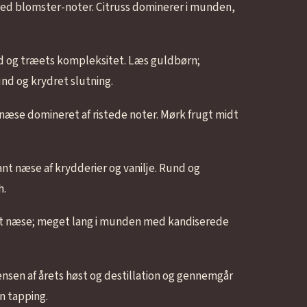
med blomster-noter. Citruss dominerer i munden,
ed og træets kompleksitet. Læs guldbørn;
d og krydret slutning.
æse domineret af ristede noter. Mørk frugt midt
nt næse af krydderier og vanilje. Rund og
h.
stet næse; meget lang i munden med kandiserede
nsen af årets høst og destillation og gennemgår
n tapping.