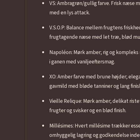
VS: Ambragrøn/gullig farve. Frisk næse 
med en lys attack.
V.S.O.P: Balance mellem frugtens friskh
frugtagende næse med let træ, blød mun
Napoléon: Mørk amber; rig og kompleks n
i ganen med vaniljeeftersmag.
XO: Amber farve med brune højder; elega
gavmild med bløde tanniner og lang finis
Vieille Relique: Mørk amber; delikat ri
frugter og svisker og en blød finish.
Millésimes: Hvert millésime trækker esse
omhyggelig lagring og godkendelse inde