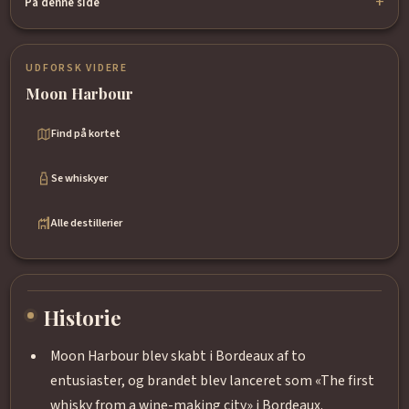
På denne side
UDFORSK VIDERE
Moon Harbour
Find på kortet
Se whiskyer
Alle destillerier
Historie
Moon Harbour blev skabt i Bordeaux af to
entusiaster, og brandet blev lanceret som «The first
whisky from a wine-making city» i Bordeaux.