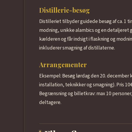
Distillerie-besøg
Distilleriet tilbyder guidede besøg af ca. 1 t
modning, unikke alambics og en detaljeret
kælderen og får indsigt i flaskning og modni
inkluderer smagning af distillaterne.
Arrangementer
Eksempel: Besøg lørdag den 20. december kl
installation, teknikker og smagning). Pris 10€
Begrænsning og billetkrav: max 10 personer
deltagere.