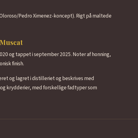
e (Oloroso/Pedro Ximenez-koncept). Rigt på maltede
t Muscat
i 2020 og tappet i september 2025. Noter af honning,
isk finish.
et og lagret i distilleriet og beskrives med
og krydderier, med forskellige fadtyper som