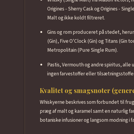
Origines - Sherry Cask og Origines - Singl
Malt og ikke koldt filtreret.
Gins og rom produceret på stedet, herun
(Gin), Five O'Clock (Gin) og Titans (Gin 
Metropolitain (Pure Single Rum).
Pastis, Vermouth og andre spiritus, alle
ingen farvestoffer eller tilsætningsstoffer
Kvalitet og smagsnoter (genere
Whiskyerne beskrives som forbundet til frug
præg af malt og karamel samt en naturlig far
botaniske infusioner og langsom modning i f