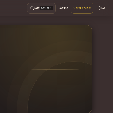
Søg
Log ind
Opret bruger
DA
Ctrl/⌘ K