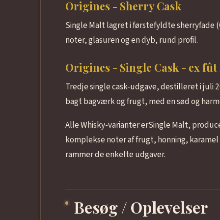
Origines - Sherry Cask
Single Malt lagret i førstefyldte sherryfad
noter, glasuren og en dyb, rund profil.
Origines - Single Cask - ex fû
Tredje single cask-udgave, destilleret i jul
bagt bagværk og frugt, med en sød og harmon
Alle Whisky-varianter erSingle Malt, producer
komplekse noter af frugt, honning, karamel 
rammer de enkelte udgaver.
Besøg / Oplevelser