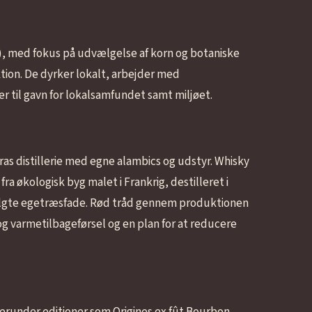
), med fokus på udvælgelse af korn og botaniske
tion. De dyrker lokalt, arbejder med
 til gavn for lokalsamfundet samt miljøet.
eras distillerie med egne alambics og udstyr. Whisky
ra økologisk byg malet i Frankrig, destilleret i
valgte egetræsfade. Rød tråd gennem produktionen
 og varmetilbageførsel og en plan for at reducere
 herunder editioner som Origines ex fût Bourbon,