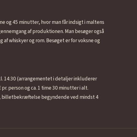
ime og 45 minutter, hvor man får indsigt i maltens
 gennemgang af produktionen. Man besøger også
ng af whiskyer og rom. Besøget er for voksne og
. 14:30 (arrangementet i detaljer inkluderer
 pr. person og ca. 1 time 30 minutter i alt.
, billetbekræftelse begyndende ved mindst 4