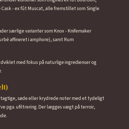
e Cask - ex fût Muscat, alle fremstillet som Single
der særlige varianter som Knox - Knifemaker
tourbé affineret i amphore), samt Rum
 udviklet med fokus på naturlige ingredienser og
.
lt)
tagtige, søde eller krydrede noter med et tydeligt
ve pga. ufiltrering. Der lægges vægt på terroir,
ade.