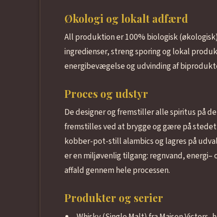
Økologi og lokalt adfærd
All produktion er 100% biologisk (økologisk
ingredienser, streng sporing og lokal produk
energibevægelse og udvinding af biprodukter
Proces og udstyr
De designer og fremstiller alle spiritus på d
fremstilles ved at brygge og gære på stedet f
kobber-pot-still alambics og lagres på ud
er en miljøvenlig tilgang: regnvand, energi–
affald gennem hele processen.
Produkter og serier
Whisky (Single Malt) fra Maison Victors,