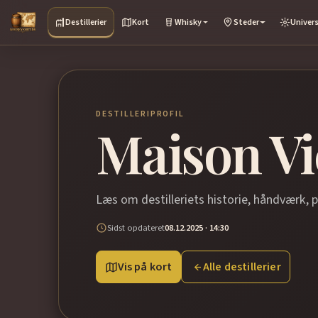
Destillerier
Kort
Whisky
Steder
Univer
DESTILLERIPROFIL
Maison Vi
Læs om destilleriets historie, håndværk, 
Sidst opdateret
08.12.2025 · 14:30
Vis på kort
Alle destillerier