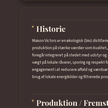
Historie
Maison Victors er en økologisk (bio) distiller
produktion på stærke værdier som kvalitet,
foregår integreret på stedet med udstyr og a
vægt på lokale råvarer, sporing og respekt fo
engagement i at reducere affald og værds
brug af lokale energikilder og filtrerede pr
Produktion / Fremst