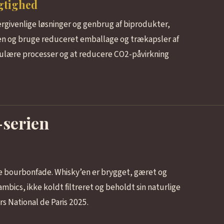
ygtighed
ergivenlige løsninger og genbrug af biprodukter,
onen og bruge reduceret emballage og trækapsler af
kulære processer og at reducere CO2-påvirkning
-serien
te bourbonfade. Whisky’en er brygget, gæret og
alambics, ikke koldt filtreret og beholdt sin naturlige
s National de Paris 2025.