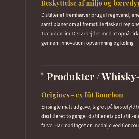
Beskyttelse af miljø og bæred
Distilleriet fremhæver brug af regnvand, en
samt planer om at fremstille flasker i regi
træ uden lim. Der arbejdes mod at opnå cir
gennem innovation i opvarmning og køling.
Produkter / Whisky
Origines - ex fût Bourbon
En single malt udgave, lagret på førstefyld
destilleret to gange i distilleriets pot still-
farve. Har modtaget en medalje ved Concour