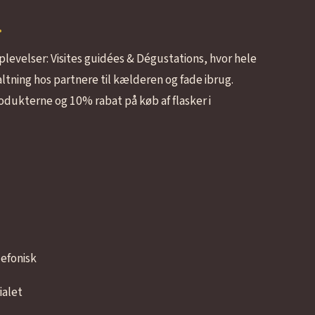
r
plevelser: Visites guidées & Dégustations, hvor hele
ltning hos partnere til kælderen og fade ibrug.
dukterne og 10% rabat på køb af flasker i
lefonisk
ialet