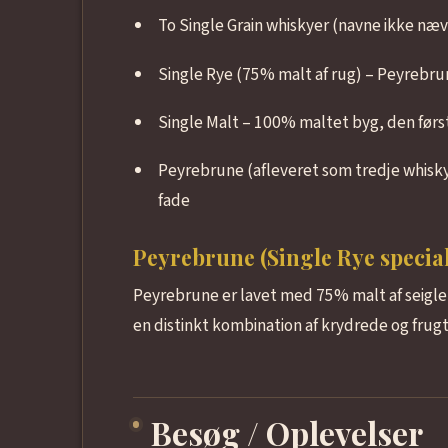
To Single Grain whiskyer (navne ikke næv
Single Rye (75% malt af rug) – Peyrebru
Single Malt – 100% maltet byg, den første
Peyrebrune (afleveret som tredje whisky
fade
Peyrebrune (Single Rye special
Peyrebrune er lavet med 75% malt af seigle 
en distinkt kombination af krydrede og frugt
Besøg / Oplevelser