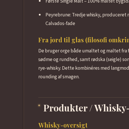
Første Single Malt – 100% maltet bygsd
Peyrebrune: Tredje whisky, produceret 
Calvados-fade
Fra jord til glas (filosofi omkr
De bruger orge både umaltet og maltet fra f
sødme og rundhed, samt rødska (seigle) som 
rye-whisky. Dette kombinéres med langmodn
rounding af smagen.
Produkter / Whisky
Whisky-oversigt