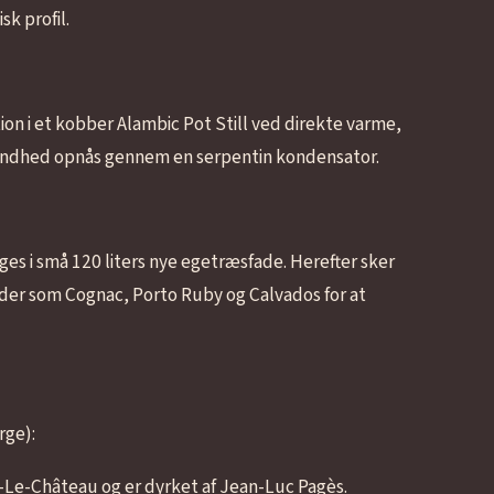
k profil.
ion i et kobber Alambic Pot Still ved direkte varme,
g rundhed opnås gennem en serpentin kondensator.
nges i små 120 liters nye egetræsfade. Herefter sker
lder som Cognac, Porto Ruby og Calvados for at
rge):
Le-Château og er dyrket af Jean-Luc Pagès.