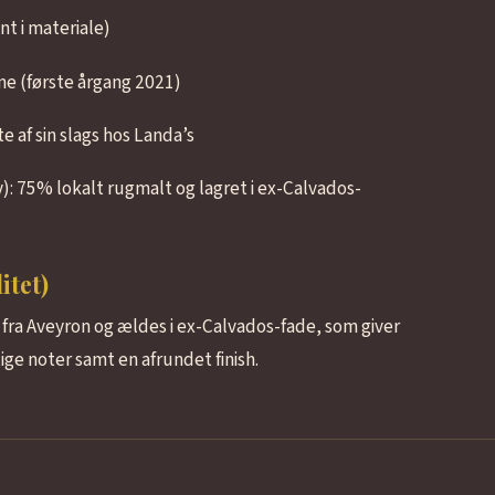
nt i materiale)
ne (første årgang 2021)
 af sin slags hos Landa’s
): 75% lokalt rugmalt og lagret i ex-Calvados-
itet)
fra Aveyron og ældes i ex-Calvados-fade, som giver
ige noter samt en afrundet finish.