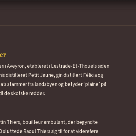
er
leri i Aveyron, etableret i Lestrade-Et-Thouels siden
distilleret Petit Jaune, gin distillert Félicia og
da’s stammer fra landsbyen og betyder ‘plaine’ på
 til de skotske rødder.
stin Thiers, bouilleur ambulant, der begyndte
70 sluttede Raoul Thiers sig til for at videreføre