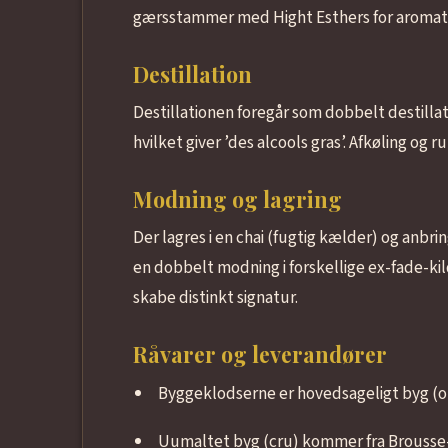
gærsstammer med Hight Esthers for aromatis
Destillation
Destillationen foregår som dobbelt destillat
hvilket giver ’des alcools gras’. Afkøling o
Modning og lagring
Der lagres i en chai (fugtig kælder) og anbri
en dobbelt modning i forskellige ex-fade-ki
skabe distinkt signatur.
Råvarer og leverandører
Byggeklodserne er hovedsageligt byg (o
Uumaltet byg (cru) kommer fra Brousse-