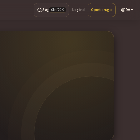
Søg
Log ind
Opret bruger
DA
Ctrl/⌘ K