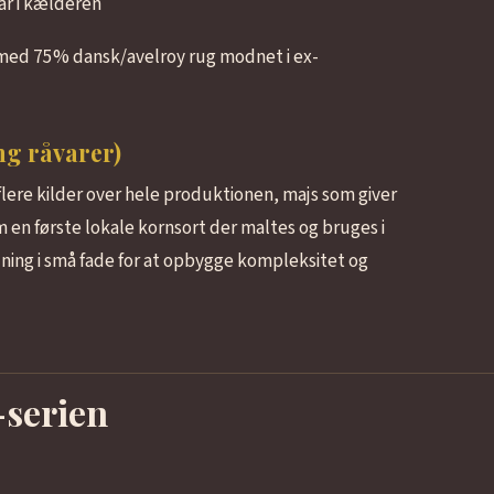
år i kælderen
med 75% dansk/avelroy rug modnet i ex-
ing råvarer)
lere kilder over hele produktionen, majs som giver
en første lokale kornsort der maltes og bruges i
ing i små fade for at opbygge kompleksitet og
-serien