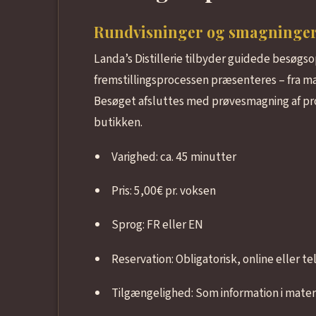
Rundvisninger og smagninge
Landa’s Distillerie tilbyder guidede besøgso
fremstillingsprocessen præsenteres – fra ma
Besøget afsluttes med prøvesmagning af pro
butikken.
Varighed: ca. 45 minutter
Pris: 5,00€ pr. voksen
Sprog: FR eller EN
Reservation: Obligatorisk, online eller te
Tilgængelighed: Som information i mater