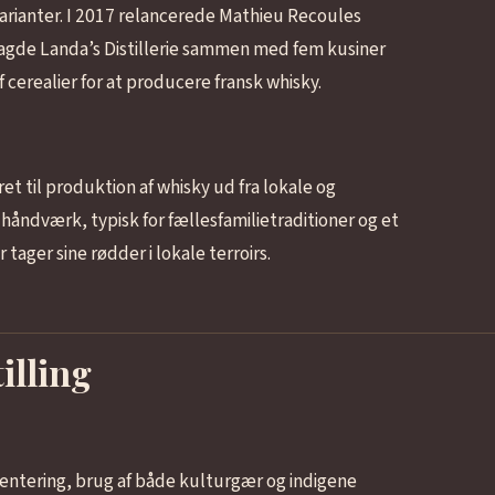
arianter. I 2017 relancerede Mathieu Recoules
lagde Landa’s Distillerie sammen med fem kusiner
 cerealier for at producere fransk whisky.
t til produktion af whisky ud fra lokale og
 håndværk, typisk for fællesfamilietraditioner og et
tager sine rødder i lokale terroirs.
illing
ntering, brug af både kulturgær og indigene