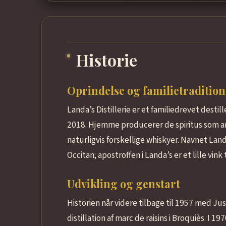
Historie
Oprindelse og familietradition
Landa’s Distillerie er et familiedrevet destil
2018. Hjemme producerer de spiritus som anis 
naturligvis forskellige whiskyer. Navnet Lan
Occitan; apostroffen i Landa’s er et lille vink
Udvikling og genstart
Historien når videre tilbage til 1957 med Ju
distillation af marc de raisins i Broquiès. I 19