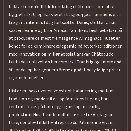
hektar i en enkelt blok omkring châteauet, som blev
bygget i 1870, og har været i Lesgourgues-familiens eje i
tre generationer. I dag fortsætter Denis, støttet af sin
søster Jeanne og bror Arnaud, familiens bestræbelser på
at producere de mest fremragende Armagnacs. Huset er
kendt for at kombinere ældgamle håndværkstraditioner
med innovation og miljømæssigt ansvar. Château de
Laubade er blevet en benchmark i Frankrig og i mere end
50 lande, og har gennem årene opnået betydelige priser
og anerkendelser.
Historien beskriver en konstant balancering mellem
tradition og modernitet, og familiens tilgang har
centralt fokus på bæredygtighed og ansvarlig
produktion. Huset var blandt de første tre Armagnac-
huse, der blev tildelt Entreprise du Patrimoine Vivant i
2015 og har haft ISO 9001-kvalitetssikring siden 2008. I