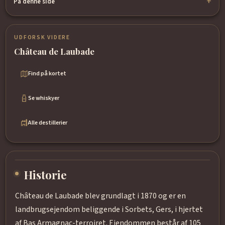
På denne side
UDFORSK VIDERE
Château de Laubade
Find på kortet
Se whiskyer
Alle destillerier
Historie
Château de Laubade blev grundlagt i 1870 og er en
landbrugsejendom beliggende i Sorbets, Gers, i hjertet
af Bas Armagnac-terroiret. Ejendommen består af 105