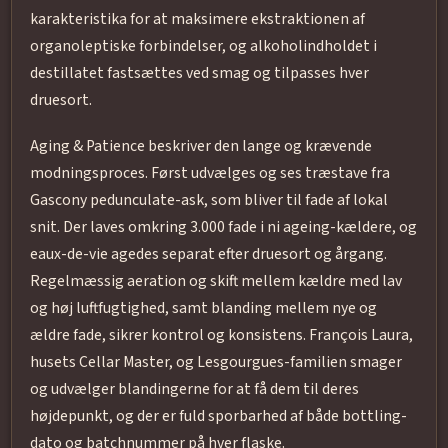
karakteristika for at maksimere ekstraktionen af
organoleptiske forbindelser, og alkoholindholdet i
destillatet fastsættes ved smag og tilpasses hver
druesort.
Aging & Patience beskriver den lange og krævende
modningsproces. Først udvælges og ses træstave fra
Gascony pedunculate-ask, som bliver til fade af lokal
snit. Der laves omkring 3.000 fade i ni ageing-kældere, og
eaux-de-vie agedes separat efter druesort og årgang.
Regelmæssig aeration og skift mellem kældre med lav
og høj luftfugtighed, samt blanding mellem nye og
ældre fade, sikrer kontrol og konsistens. François Laura,
husets Cellar Master, og Lesgourgues-familien smager
og udvælger blandingerne for at få dem til deres
højdepunkt, og der er fuld sporbarhed af både bottling-
dato og batchnummer på hver flaske.