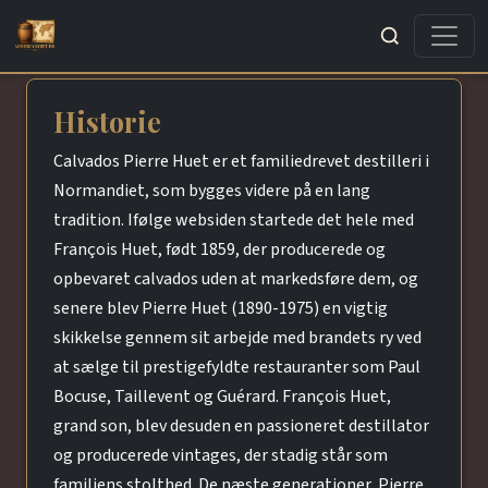
Søg
Historie
Calvados Pierre Huet er et familiedrevet destilleri i
Normandiet, som bygges videre på en lang
tradition. Ifølge websiden startede det hele med
François Huet, født 1859, der producerede og
opbevaret calvados uden at markedsføre dem, og
senere blev Pierre Huet (1890-1975) en vigtig
skikkelse gennem sit arbejde med brandets ry ved
at sælge til prestigefyldte restauranter som Paul
Bocuse, Taillevent og Guérard. François Huet,
grand son, blev desuden en passioneret destillator
og producerede vintages, der stadig står som
familiens stolthed. De næste generationer, Pierre