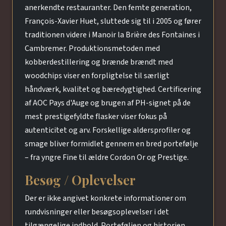
anerkendte restauranter. Den femte generation,
François-Xavier Huet, sluttede sig til i 2005 og fører
traditionen videre i Manoir la Brière des Fontaines i
Cambremer. Produktionsmetoden med
kobberdestillering og brænde brændt med
woodchips viser en forpligtelse til særligt
håndværk, kvalitet og bæredygtighed. Certificering
af AOC Pays d'Auge og brugen af PH-signet på de
mest prestigefyldte flasker viser fokus på
autenticitet og arv. Forskellige aldersprofiler og
smage bliver formidlet gennem en bred portefølje
– fra yngre Fine til ældre Cordon Or og Prestige.
Besøg / Oplevelser
Der er ikke angivet konkrete informationer om
rundvisninger eller besøgsoplevelser i det
tilgængelige indhold. Porteføljen og historien