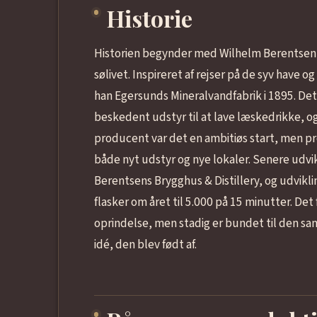
Historie
Historien begynder med Wilhelm Berentsen, 
sølivet. Inspireret af rejser på de syv have 
han Egersunds Mineralvandfabrik i 1895. D
beskedent udstyr til at lave læskedrikke, og 
producent var det en ambitiøs start, men p
både nyt udstyr og nye lokaler. Senere udvik
Berentsens Brygghus & Distillery, og udvikl
flasker om året til 5.000 på 15 minutter. Det
oprindelse, men stadig er bundet til den s
idé, den blev født af.