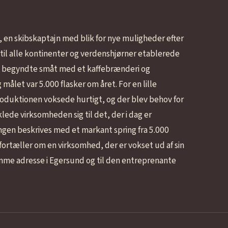
en skibskaptajn med blik for nye muligheder efter
og til alle kontinenter og verdenshjørner etablerede
et begyndte småt med et kaffebrænderi og
målet var 5.000 flasker om året. For en lille
roduktionen voksede hurtigt, og der blev behov for
lede virksomheden sig til det, der i dag er
ingen beskrives med et markant spring fra 5.000
 fortæller om en virksomhed, der er vokset ud af sin
amme adresse i Egersund og til den entreprenante