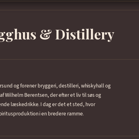
gghus & Distillery
rsund og forener bryggeri, destilleri, whiskyhall og
 Wilhelm Berentsen, der efter et liv til søs og
nde læskedrikke. I dag er det et sted, hvor
iritusproduktion i en bredere ramme.