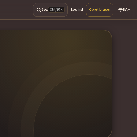
Søg
Log ind
Opret bruger
DA
Ctrl/⌘ K