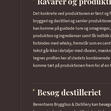
Råvarer og produkt
Det konkrete ved produktionen er først og
bryggeri og destilleri og samler produktio
kan komme på guidede ture og smagninger, 
produktion og ingredienser samt får indblik 
forbindes med whisky, fremstår som en cent
tekst går ikke i detaljer med råvarer, mæsknin
tegnes profilen her af stedets kombinerede 
komme tæt på produktionen frem for af en tek
Besøg destilleriet
Berentsens Brygghus & Distillery kan besøg