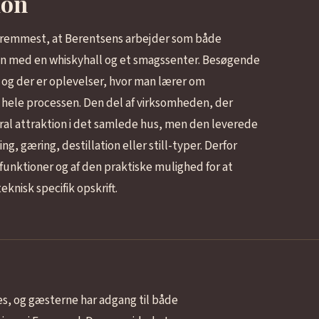
ion
 fremmest, at Berentsens arbejder som både
nen med en whiskyhall og et smagssenter. Besøgende
og der er oplevelser, hvor man lærer om
i hele processen. Den del af virksomheden, der
ral attraktion i det samlede hus, men den leverede
g, gæring, destillation eller still-typer. Derfor
funktioner og af den praktiske mulighed for at
nisk specifik opskrift.
es, og gæsterne har adgang til både