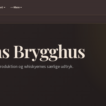
set
Mere
ns Brygghus
produktion og whiskyernes særlige udtryk.