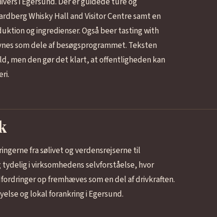
ivers i Egersund. Der er guidede ture og
ardberg Whisky Hall and Visitor Centre samt en
uktion og ingredienser. Også beer tasting with
nævnes som dele af besøgsprogrammet. Teksten
ld, men den gør det klart, at offentligheden kan
ri.
k
ngerne fra sølivet og verdensrejserne til
tydelig i virksomhedens selvforståelse, hvor
dfordringer op fremhæves som en del af drivkraften.
yelse og lokal forankring i Egersund.