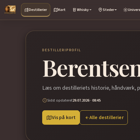
Destillerier
Kort
Whisky
Steder
Univer
DESTILLERIPROFIL
Berentse
Læs om destilleriets historie, håndværk, 
Sidst opdateret
29.07.2026 · 08:45
Vis på kort
Alle destillerier