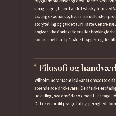
bryggerioplevelser og destilleriets whiskyun
smagninger, blandt andet whisky tour ved V
tasting experience, hvor man udforsker prod
storytelling og guidet tur i Taste Centre 
angiver ikke åbningstider eller bookingforho
komme helt tæt på både bryggeri og destille
Filosofi og håndvær
Wilhelm Berentsens idé var at omsætte erfari
spændende drikkevarer. Den tanke er stadig 
udvikling, nye områder og mod til at tage u
Det er en profil præget af nysgerrighed, forn