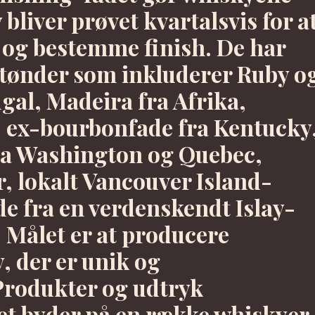
bliver prøvet kvartalsvis for a
og bestemme finish. De har
-tønder som inkluderer Ruby o
gal, Madeira fra Afrika,
 ex-bourbonfade fra Kentucky
ra Washington og Quebec,
, lokalt Vancouver Island-
de fra en verdenskendt Islay-
d. Målet er at producere
, der er unik og
rodukter og udtryk
iet byder på en række whiskyer