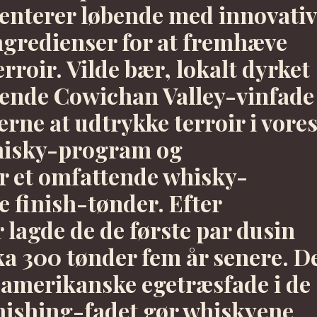
enterer løbende med innovati
ngredienser for at fremhæve
rroir. Vilde bær, lokalt dyrket
dende Cowichan Valley-vinfade
erne at udtrykke terroir i vore
hisky-program og
ar et omfattende whisky-
 finish-tønder. Efter
år lagde de de første par dusin
ka 300 tønder fem år senere. D
 amerikanske egetræsfade i de
inishing-fadet gør whiskyene