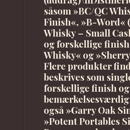
såsom »BC/QC Whis
Finish«, »B-Word« (
Whisky – Small Cask
og forskellige finis
Whisky« og »Sherry
Flere produkter find
beskrives som singl
forskellige finish o
bemærkelsesværdigt
også »Garry Oak Si
»Potent Portables 