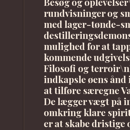
Besøg og oplevelser
rundvisninger og sm
med lager-tønde-s
destilleringsdemons
mulighed for at tapp
kommende udgivelse
Filosofi og terroir\n
indkapsle øens ånd i
at tilføre særegne 
De lægger vægt på in
omkring klare spiri
er at skabe dristige