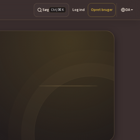
Søg
Log ind
Opret bruger
DA
Ctrl/⌘ K