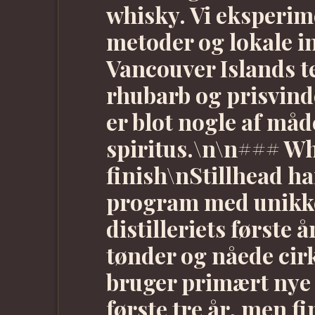
whisky. Vi eksperim
metoder og lokale i
Vancouver Islands te
rhubarb og prisvin
er blot nogle af måd
spiritus.\n\n### W
finish\nStillhead h
program med unikke
distilleriets første 
tønder og nåede cir
bruger primært nye
første tre år, men f