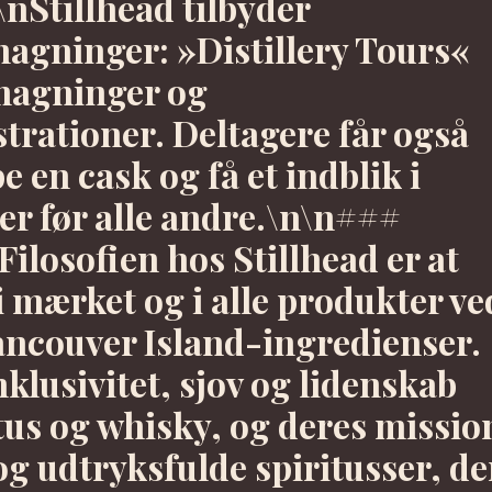
\nStillhead tilbyder
agninger: »Distillery Tours«
magninger og
trationer. Deltagere får også
e en cask og få et indblik i
r før alle andre.\n\n###
Filosofien hos Stillhead er at
 mærket og i alle produkter ve
Vancouver Island-ingredienser.
klusivitet, sjov og lidenskab
tus og whisky, og deres missio
 og udtryksfulde spiritusser, de