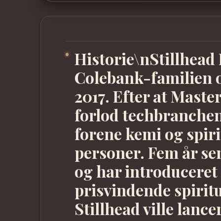
Historie\nStillhead 
Colebank-familien o
2017. Efter at Maste
forlod techbranchen
forene kemi og spirit
personer. Fem år sene
og har introduceret
prisvindende spiritu
Stillhead ville lanc