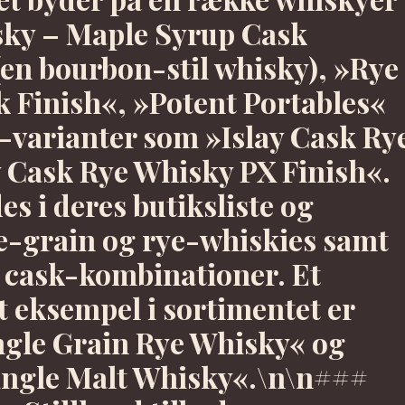
ky – Maple Syrup Cask
en bourbon-stil whisky), »Rye
 Finish«, »Potent Portables«
h-varianter som »Islay Cask Ry
 Cask Rye Whisky PX Finish«.
es i deres butiksliste og
e-grain og rye-whiskies samt
g cask-kombinationer. Et
 eksempel i sortimentet er
ngle Grain Rye Whisky« og
Single Malt Whisky«.\n\n###