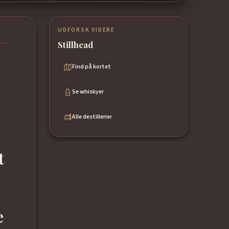
UDFORSK VIDERE
Stillhead
Find på kortet
Se whiskyer
Alle destillerier
t
e