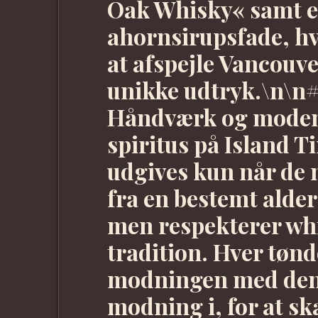
Oak Whisky« samt en
ahornsirupsfade, hv
at afspejle Vancouve
unikke udtryk.\n\n
Håndværk og moden
spiritus på Island T
udgives kun når de 
fra en bestemt alder.
men respekterer wh
tradition. Hver tøn
modningen med den t
modning i, for at sk