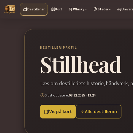
Destillerier
Kort
Whisky
Steder
Univer
DESTILLERIPROFIL
Stillhead
Læs om destilleriets historie, håndværk, 
Sidst opdateret
08.12.2025 · 13:24
Vis på kort
Alle destillerier