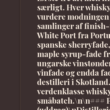
særligt. Hver whisky 
vurdere modningen 
samlinger af finish
White Port fra Portu
spanske sherryfade,
maple syrup-fade f
ungarske vinstønder
vinfade og endda fa
destilleri i Skotlan
verdenklasse whisky
småbatch.\n\n### P
(uddrag)\nDistiller