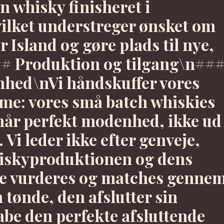
 whisky finisheret i
ilket understreger ønsket om
r Island og gøre plads til nye,
## Produktion og tilgang\n##
hed\nVi håndskuffer vores
ime: vores små batch whiskies
når perfekt modenhed, ikke ud
 Vi leder ikke efter genveje,
iskyproduktionen og dens
de vurderes og matches genne
ønde, den afslutter sin
abe den perfekte afsluttende