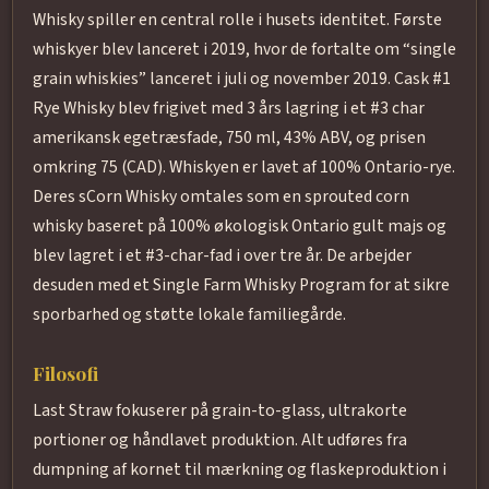
Whisky spiller en central rolle i husets identitet. Første
whiskyer blev lanceret i 2019, hvor de fortalte om “single
grain whiskies” lanceret i juli og november 2019. Cask #1
Rye Whisky blev frigivet med 3 års lagring i et #3 char
amerikansk egetræsfade, 750 ml, 43% ABV, og prisen
omkring 75 (CAD). Whiskyen er lavet af 100% Ontario-rye.
Deres sCorn Whisky omtales som en sprouted corn
whisky baseret på 100% økologisk Ontario gult majs og
blev lagret i et #3-char-fad i over tre år. De arbejder
desuden med et Single Farm Whisky Program for at sikre
sporbarhed og støtte lokale familiegårde.
Filosofi
Last Straw fokuserer på grain-to-glass, ultrakorte
portioner og håndlavet produktion. Alt udføres fra
dumpning af kornet til mærkning og flaskeproduktion i