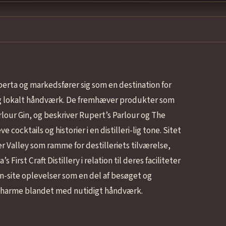
 Alberta og markedsfører sig som en destination for
 og lokalt håndværk. De fremhæver produkter som
lour Gin, og beskriver Rupert’s Parlour og The
ocktails og historier i en distilleri-lig tone. Sitet
 Valley som ramme for destilleriets tilværelse,
irst Craft Distillery i relation til deres faciliteter
 on-site oplevelser som en del af besøget og
 charme blandet med nutidigt håndværk.