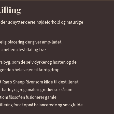
illing
n der udnytter deres højdeforhold og naturlige
elig placering der giver amp-ladet
 mellem destillat og træ.
a byg, som de selv dyrker og høster, og de
ger den hele vejen til færdigdrop.
 Rae’s Sheep River som kilde til destilleriet.
barley og regionale ingredienser såsom
tionsfilosofien fusionerer gamle
lering for at opnå balancerede og smagfulde