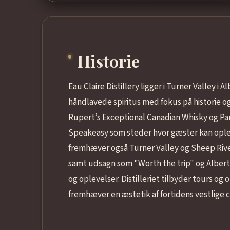
Historie
Eau Claire Distillery ligger i Turner Valley i
håndlavede spiritus med fokus på historie
Rupert’s Exceptional Canadian Whisky og Par
Speakeasy som steder hvor gæster kan opleve c
fremhæver også Turner Valley og Sheep River
samt udsagn som "Worth the trip" og Alberta’s F
og oplevelser. Distilleriet tilbyder tours og
fremhæver en æstetik af fortidens vestlige