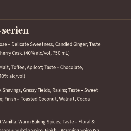
-serien
ose – Delicate Sweetness, Candied Ginger; Taste
Sherry Cask. (40% alc/vol, 750 mL)
lt, Toffee, Apricot; Taste – Chocolate,
(40% alc/vol)
 Shavings, Grassy Fields, Raisins; Taste – Sweet
te; Finish – Toasted Coconut, Walnut, Cocoa
 Vanilla, Warm Baking Spices; Taste – Floral &
ssom & Subtle Spice; Finish – Warming Spice & a