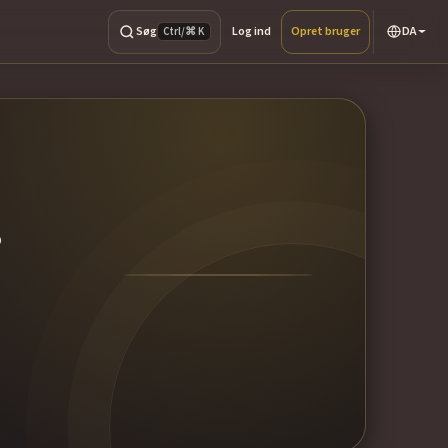
Søg
Log ind
Opret bruger
DA
Ctrl/⌘ K
.