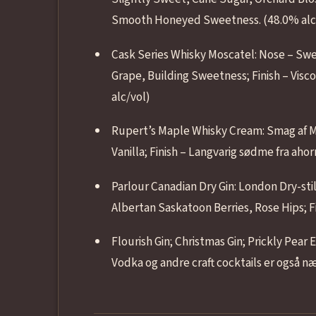
Smooth Honeyed Sweetness. (48.0% alc
Cask Series Whisky Moscatel: Nose – Swee
Grape, Building Sweetness; Finish – Visc
alc/vol)
Rupert’s Maple Whisky Cream: Smag af M
Vanilla; Finish – Langvarig sødme fra ahor
Parlour Canadian Dry Gin: London Dry-stil
Albertan Saskatoon Berries, Rose Hips; Fi
Flourish Gin; Christmas Gin; Prickly Pea
Vodka og andre craft cocktails er også n