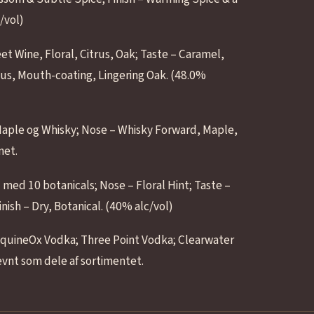
/vol)
t Wine, Floral, Citrus, Oak; Taste – Caramel,
ous, Mouth-coating, Lingering Oak. (48.0%
aple og Whisky; Nose – Whisky Forward, Maple,
net.
 med 10 botanicals; Nose – Floral Hint; Taste –
nish – Dry, Botanical. (40% alc/vol)
r EquineOx Vodka; Three Point Vodka; Clearwater
ævnt som dele af sortimentet.