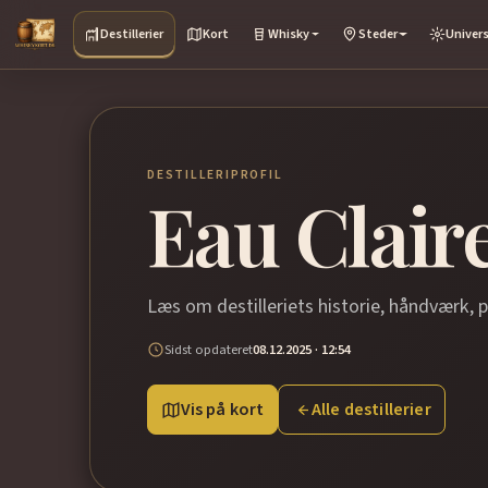
Destillerier
Kort
Whisky
Steder
Univer
DESTILLERIPROFIL
Eau Claire
Læs om destilleriets historie, håndværk, 
Sidst opdateret
08.12.2025 · 12:54
Vis på kort
Alle destillerier