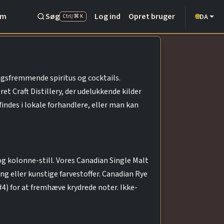
Om
Søg
Log ind
Opret bruger
DA
🌐
Ctrl/⌘ K
agsfremmende spiritus og cocktails.
et Craft Distillery, der udelukkende kilder
ndes i lokale forhandlere, eller man kan
og kolonne-still. Vores Canadian Single Malt
g eller kunstige farvestoffer. Canadian Rye
#4) for at fremhæve krydrede noter. Ikke-