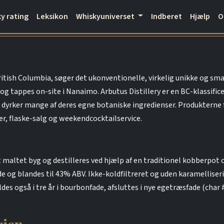
y rating
Leksikon
Whiskyuniverset
Indberet
Hjælp
ritish Columbia, søger det ukonventionelle, virkelig unikke og sm
g tappes on-site i Nanaimo. Arbutus Distillery er en BC-klassificer
yrker mange af deres egne botaniske ingredienser. Produkterne fi
r, flaske-salg og weekendcocktailservice.
maltet byg og destilleres ved hjælp af en traditionel kobberpot 
og blandes til 43% ABV. Ikke-koldfiltreret og uden karamelliserin
s også i tre år i bourbonfade, afsluttes i nye egetræsfade (char 