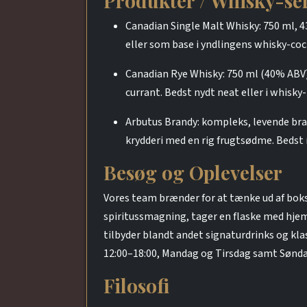
Produkter / Whisky-se
Canadian Single Malt Whisky: 750 ml, 4
eller som base i yndlingens whisky-cock
Canadian Rye Whisky: 750 ml (40% ABV)
currant. Bedst nydt neat eller i whisky-
Arbutus Brandy: kompleks, levende bra
krydderi med en rig frugtsødme. Bedst n
Besøg og Oplevelser
Vores team brænder for at tænke ud af boks
spiritussmagning, tager en flaske med hjem,
tilbyder blandt andet signaturdrinks og kl
12:00–18:00, Mandag og Tirsdag samt Sønda
Filosofi