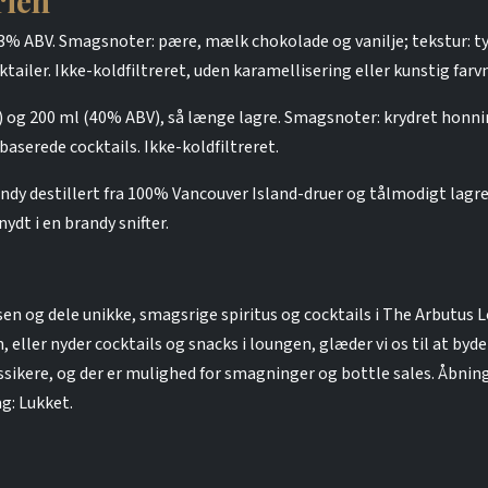
rien
3% ABV. Smagsnoter: pære, mælk chokolade og vanilje; tekstur: ty
tailer. Ikke-koldfiltreret, uden karamellisering eller kunstig farv
 og 200 ml (40% ABV), så længe lagre. Smagsnoter: krydret honni
baserede cocktails. Ikke-koldfiltreret.
ndy destillert fra 100% Vancouver Island-druer og tålmodigt lagr
ydt i en brandy snifter.
en og dele unikke, smagsrige spiritus og cocktails i The Arbutus
 eller nyder cocktails og snacks i loungen, glæder vi os til at b
assikere, og der er mulighed for smagninger og bottle sales. Åbni
g: Lukket.