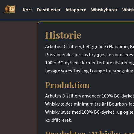
Kort
Destillerier
Aftappere
Whiskybarer
Whisk
Historie
Arbutus Distillery, beliggende i Nanaimo, B
Prisvindende spiritus brygges, fermenteres o
100% BC-dyrkede fermenterbare råvarer og d
besøge vores Tasting Lounge for smagninge
Produktion
Arbutus Distillery anvender 100% BC-dyrket 
Whisky ældes minimum tre år i Bourbon-fade 
Whisky laves med 100% BC-dyrket rug og ælde
koldfiltreret.