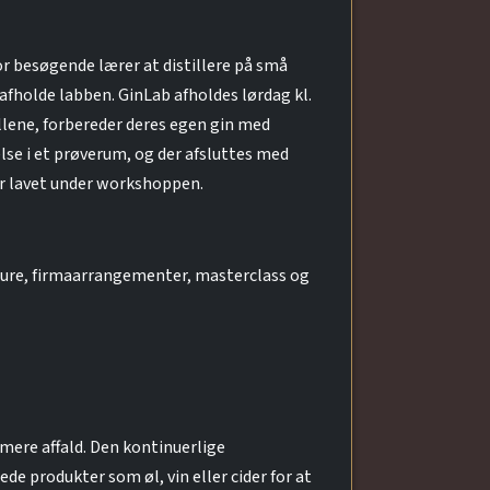
or besøgende lærer at distillere på små
holde labben. GinLab afholdes lørdag kl.
llene, forbereder deres egen gin med
else i et prøverum, og der afsluttes med
er lavet under workshoppen.
 ture, firmaarrangementer, masterclass og
mere affald. Den kontinuerlige
e produkter som øl, vin eller cider for at