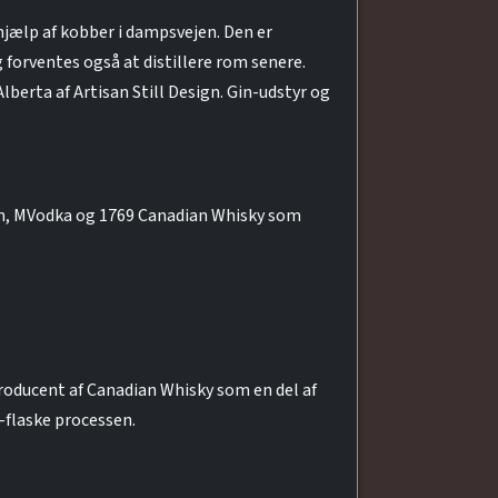
 hjælp af kobber i dampsvejen. Den er
g forventes også at distillere rom senere.
lberta af Artisan Still Design. Gin-udstyr og
Gin, MVodka og 1769 Canadian Whisky som
roducent af Canadian Whisky som en del af
-flaske processen.