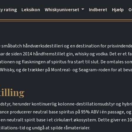
y rating
Leksikon
Whiskyuniverset
Indberet
Hjælp
 småbatch håndværksdestilleri og en destination for prisvindende 
har de siden 2014 håndfremstillet gin, whisky og vodka. Det er et f
lationen og flaskningen af spiritus fra start til slut. De omtales 
hisky, og de trækker på Montreal- og Seagram-roden for at bevar
illing
 udstyr, herunder kontinuerlig kolonne-destillationsudstyr og hybri
ance producerer neutral base spiritus på 95% ABV i én passage, o
å en neutralt spirit base i et cirkulært økosystem. Dette giver en 1
tillations-tid og undgå at spilde råmaterialer.