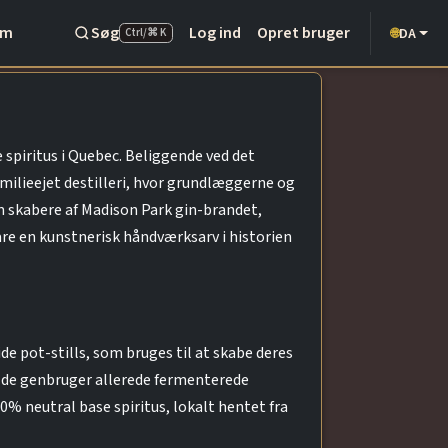
Om
Søg
Log ind
Opret bruger
DA
🌐
Ctrl/⌘ K
spiritus i Quebec. Beliggende ved det
amilieejet destilleri, hvor grundlæggerne og
som skabere af Madison Park gin-brandet,
e en kunstnerisk håndværksarv i historien
de pot-stills, som bruges til at skabe deres
g de genbruger allerede fermenterede
00% neutral base spiritus, lokalt hentet fra