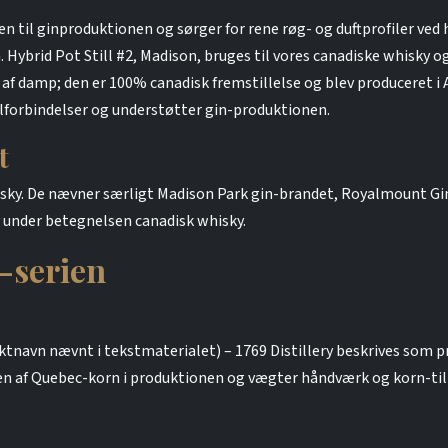
eren til ginproduktionen og sørger for rene røg- og duftprofiler ved
n. Hybrid Pot Still #2, Madison, bruges til vores canadiske whisky o
af damp; den er 100% canadisk fremstillelse og blev produceret i A
lforbindelser og understøtter gin-produktionen.
t
whisky. De nævner særligt Madison Park gin-brandet, Royalmount 
 under betegnelsen canadisk whisky.
-serien
tnavn nævnt i tekstmaterialet) – 1769 Distillery beskrives som p
en af Quebec-korn i produktionen og vægter håndværk og korn-til