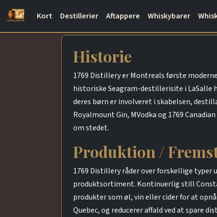
Kort
Destillerier
Aftappere
Whiskybarer
Whisk
Historie
1769 Distillery er Montreals første moderne
historiske Seagram-destillerisite i LaSalle 
deres børn er involveret i skabelsen, destil
Royalmount Gin, MVodka og 1769 Canadian W
om stedet.
Produktion / Fremst
1769 Distillery råder over forskellige typer
produktsortiment. Kontinuerlig still Const
produkter som øl, vin eller cider for at opn
Quebec, og reducerer affald ved at spare dis