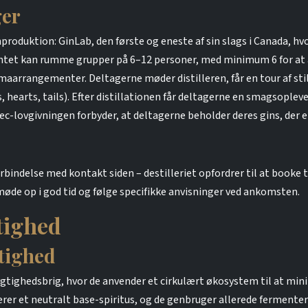
ger
produktion: GinLab, den første og eneste af sin slags i Canada, hv
tet kan rumme grupper på 6–12 personer, med minimum 6 for at af
maarrangementer. Deltagerne møder distilleren, får en tour af sti
 hearts, tails). Efter distillationen får deltagerne en smagsoplev
-lovgivningen forbyder, at deltagerne beholder deres gins, der 
rbindelse med kontakt siden – destilleriet opfordrer til at booke
møde op i god tid og følge specifikke anvisninger ved ankomsten.
tighed
tighed
ighedsbrig, hvor de anvender et cirkulært økosystem til at mini
r et neutralt base-spiritus, og de genbruger allerede fermentered