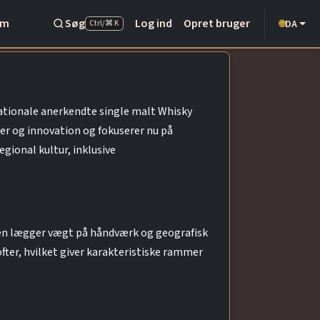
Om
Søg
Log ind
Opret bruger
DA
🌐
Ctrl/⌘ K
nationale anerkendte single malt Whisky
r og innovation og fokuserer nu på
gional kultur, inklusive
nen lægger vægt på håndværk og geografisk
fter, hvilket giver karakteristiske rammer