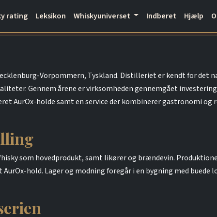
y rating
Leksikon
Whiskyuniverset
Indberet
Hjælp
 Mecklenburg-Vorpommern, Tyskland. Distilleriet er kendt for det 
aliteter. Gennem årene er virksomheden gennemgået investeringe
eret AurOx-holde samt en service der kombinerer gastronomi og re
lling
t Whisky som hovedprodukt, samt likører og brændevin. Produktio
et AurOx-hold. Lager og modning foregår i en bygning med buede lo
serien