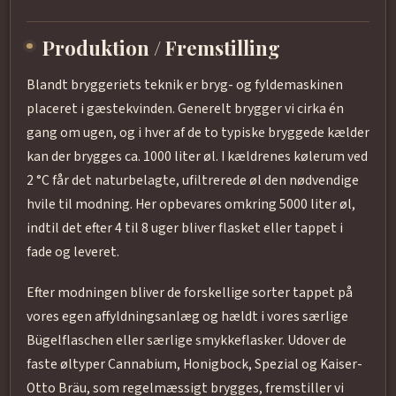
Produktion / Fremstilling
Blandt bryggeriets teknik er bryg- og fyldemaskinen
placeret i gæstekvinden. Generelt brygger vi cirka én
gang om ugen, og i hver af de to typiske bryggede kælder
kan der brygges ca. 1000 liter øl. I kældrenes kølerum ved
2 °C får det naturbelagte, ufiltrerede øl den nødvendige
hvile til modning. Her opbevares omkring 5000 liter øl,
indtil det efter 4 til 8 uger bliver flasket eller tappet i
fade og leveret.
Efter modningen bliver de forskellige sorter tappet på
vores egen affyldningsanlæg og hældt i vores særlige
Bügelflaschen eller særlige smykkeflasker. Udover de
faste øltyper Cannabium, Honigbock, Spezial og Kaiser-
Otto Bräu, som regelmæssigt brygges, fremstiller vi