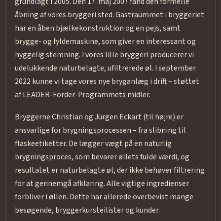
grundlagt i 2005. Den 17. maj 2007 fand den formelle
åbning af vores bryggeri sted. Gastraummet i bryggeriet
har en åben bjælkekonstruktion og en pejs, samt
brygge- og fyldemaskine, som giver en interessant og
hyggelig stemning. I vores lille bryggeri producerer vi
udelukkende naturbelagte, ufiltrerede øl. I september
2022 kunne vi tage vores nye bryganlæg i drift – støttet
af LEADER-Förder-Programmets midler.
Bryggerne Christian og Jürgen Eckart (til højre) er
ansvarlige for brygningsprocessen – fra slibning til
flaskeetiketter. De lægger vægt på en naturlig
brygningsproces, som bevarer øllets fulde værdi, og
resultatet er naturbelagte øl, der ikke behøver filtrering
for at gennemgå afklaring. Alle vigtige ingredienser
forbliver i øllen. Dette har allerede overbevist mange
besøgende, bryggerkursteilister og kunder.