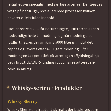
lejlighedsvis specialøl med særlige aromaer. Der lægges
vægt på naturlige, ikke-filtrerede processer, hvilket
bevarer øllets fulde indhold.
I kælderen ved 2 °C får naturbelagte, ufiltrerede øl den
nødvendige hvile til modning, og når modningen er
fuldført, lagres der omkring 5000 liter øl, indtil det
tappes og leveres efter 4–8 ugers modning. Efter
modningen tappes øllet på vores egen affyldningslinje.
Led i brugt LEADER-funding i 2022 har resulteret i ny
teknisk anlæg.
Whisky-serien / Produkter
Whisky Sherry
Whisky Sherry er en autentisk malt, der beskrives som