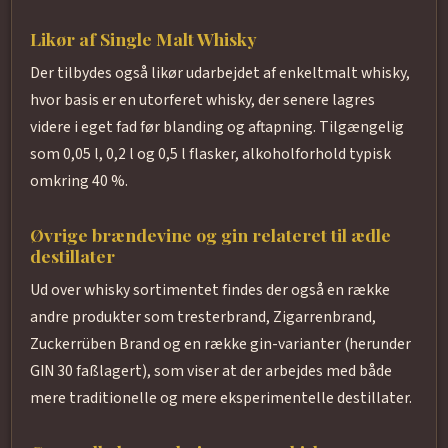
Likør af Single Malt Whisky
Der tilbydes også likør udarbejdet af enkeltmalt whisky,
hvor basis er en utorferet whisky, der senere lagres
videre i eget fad før blanding og aftapning. Tilgængelig
som 0,05 l, 0,2 l og 0,5 l flasker, alkoholforhold typisk
omkring 40 %.
Øvrige brændevine og gin relateret til ædle
destillater
Ud over whisky sortimentet findes der også en række
andre produkter som tresterbrand, Zigarrenbrand,
Zuckerrüben Brand og en række gin-varianter (herunder
GIN 30 faßlagert), som viser at der arbejdes med både
mere traditionelle og mere eksperimentelle destillater.