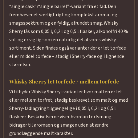
“single cask”/“single barrel”-variant fra et fad. Den
fremhæver et særligt rigt og komplekst aroma- og
smagsspektrum og en fyldig, afrundet smag. Whisky
Sherry fås som 0,05 l, 0,2 l og 0,5 l flasker, alkoholfri 40 %
vol. og er vigtig som en naturlig del af vores whisky-
sortiment. Siden findes også varianter der er let torfede
eller middel torfede – stadig i Sherry-fade og i lignende
størrelser.
Whisky Sherry let torfede / mellem torfede
Vi tilbyder Whisky Sherry i varianter hvor malten er let
eller mellem torfret, stadig beskrevet som malt og med
Sherry-fadlagring.tilgængelige i 0,05 l, 0,2 l og 0,5 l
flaskeer. Beskrivelserne viser hvordan torfsmang
bidrager til aromaen og smagen uden at ændre
grundlæggende maltkarakter.