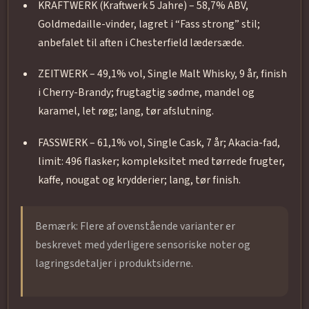
KRAFTWERK (Kraftwerk 5 Jahre) – 58,7% ABV,
Goldmedaille-vinder, lagret i “Fass strong” stil;
anbefalet til aften i Chesterfield lædersæde.
ZEITWERK – 49,1% vol, Single Malt Whisky, 9 år, finish
i Cherry-Brandy; frugtagtig sødme, mandel og
karamel, let røg; lang, tør afslutning.
FASSWERK – 61,1% vol, Single Cask, 7 år; Akacia-fad,
limit: 496 flasker; kompleksitet med tørrede frugter,
kaffe, nougat og krydderier; lang, tør finish.
Bemærk: Flere af ovenstående varianter er
beskrevet med yderligere sensoriske noter og
lagringsdetaljer i produktsiderne.