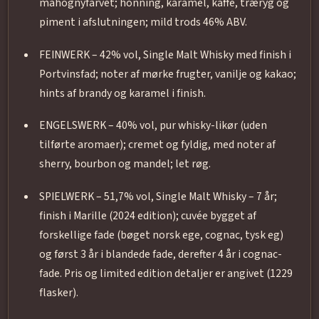
mahognyfarvet; honning, karamel, kaffe, træryg og
piment i afslutningen; mild trods 46% ABV.
FEINWERK – 42% vol, Single Malt Whisky med finish i
Portvinsfad; noter af mørke frugter, vanilje og kakao;
hints af brandy og karamel i finish.
ENGELSWERK – 40% vol, pur whisky-likør (uden
tilførte aromaer); cremet og fyldig, med noter af
sherry, bourbon og mandel; let røg.
SPIELWERK – 51,7% vol, Single Malt Whisky – 7 år;
finish i Marille (2024 edition); cuvée bygget af
forskellige fade (bøget norsk ege, cognac, tysk eg)
og først 3 år i blandede fade, derefter 4 år i cognac-
fade. Pris og limited edition detaljer er angivet (1229
flasker).