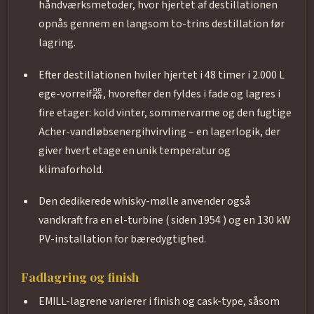
håndværksmetoder, hvor hjertet af destillationen
opnås gennem en langsom to-trins destillation før
lagring.
Efter destillationen hviler hjertet i 48 timer i 2.000 L
ege-vorreif器, hvorefter den fyldes i fade og lagres i
fire etager: kold vinter, sommervarme og den fugtige
Acher-vandløbsenergihvirvling – en lagerlogik, der
giver hvert etage en unik temperatur og
klimaforhold.
Den dedikerede whisky-mølle anvender også
vandkraft fra en el-turbine ( siden 1954 ) og en 130 kW
PV-installation for bæredygtighed.
Fadlagring og finish
EMILL-lagrene varierer i finish og cask-type, såsom