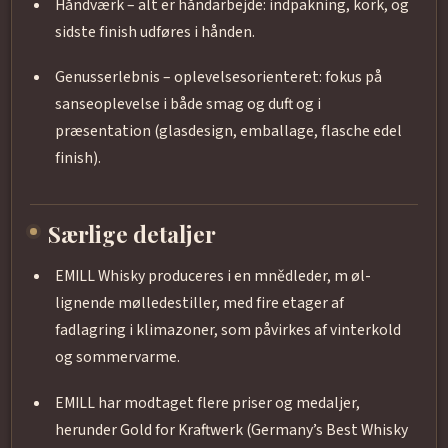
Håndværk – alt er håndarbejde: indpakning, kork, og
sidste finish udføres i hånden.
Genusserlebnis – oplevelsesorienteret: fokus på
sanseoplevelse i både smag og duft og i
præsentation (glasdesign, emballage, flasche edel
finish).
Særlige detaljer
EMILL Whisky produceres i en mnědleder, m øl-
lignende mølledestiller, med fire etager af
fadlagring i klimazoner, som påvirkes af vinterkold
og sommervarme.
EMILL har modtaget flere priser og medaljer,
herunder Gold for Kraftwerk (Germany’s Best Whisky