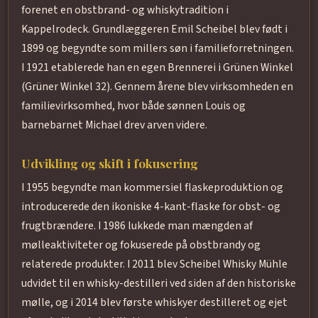
forenet en obstbrand- og whiskytradition i
Kappelrodeck. Grundlæggeren Emil Scheibel blev født i
1899 og begyndte som millers søn i familieforretningen.
I 1921 etablerede han en egen Brennerei i Grünen Winkel
(Grüner Winkel 32). Gennem årene blev virksomheden en
familievirksomhed, hvor både sønnen Louis og
barnebarnet Michael drev arven videre.
Udvikling og skift i fokusering
I 1955 begyndte man kommersiel flaskeproduktion og
introducerede den ikoniske 4-kant-flaske for obst- og
frugtbrændere. I 1986 lukkede man mængden af
mølleaktiviteter og fokuserede på obstbrandy og
relaterede produkter. I 2011 blev Scheibel Whisky Mühle
udvidet til en whisky-destilleri ved siden af den historiske
mølle, og i 2014 blev første whiskyer destilleret og ejet