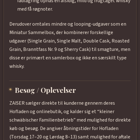
fadlagring opnås en alsidig, mild og frugtaget whisky
med få røgnoter.
Derudover omtales mindre og looping-udgaver som en
Miniatur Sammelbox, der kombinerer forskellige
udgaver (Single Grain, Single Malt, Double Cask, Roasted
Grain, Branntfass Nr. 9 og Sherry Cask) til smagture, men
disse er primært en samlerbox og ikke en særskilt type
whisky.
Besøg / Oplevelser
ZAISER sælger direkte til kunderne gennem deres
Hofladen og onlinebutik, og kalder sig et “kleiner
schwäbischer Familienbetrieb” med mulighed for direkte
køb og besøg. De angiver åbningstider for Hofladen
(Torsdag 17–20 og Lørdag 8–13) samt mulighed for aftale