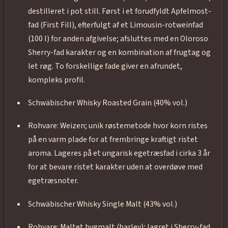
destilleret i pot still. Først i et forudfyldt Apfelmost-
fad (First Fill), efterfulgt af et Limousin-rotweinfad
(100 l) for anden afgivelse; afsluttes med en Oloroso
Sherry-fad karakter og en kombination af frugtag og
let røg. To forskellige fade giver en afrundet,
kompleks profil.
Schwäbischer Whisky Roasted Grain (40% vol.)
Rohvare: Weizen; unik røstemetode hvor korn ristes
på en varm plade for at frembringe kraftigt ristet
aroma. Lageres på et ungarisk egetræsfad i cirka 3 år
for at bevare ristet karakter uden at overdøve med
egetræsnoter.
Schwäbischer Whisky Single Malt (43% vol.)
Rohvare: Maltet bygmalt (barley); lagret i Sherry-fad