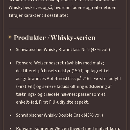
Whisky beskrives også, hvordan fadene og reiferietiden
tilføjer karakter til destillatet.
Produkter / Whisky-serien
Schwäbischer Whisky Branntfass Nr. 9 (43% vol.)
Rohvare: Weizenbaseret råwhisky med malz;
destilleret på husets udstyr (150 l) og lagret i et
ausgebranntes Apfelmostfass på 216 l. Første fadfyld
(First Fill) og senere fadudskiftning/udskæring af
tætnings- og trædele nævnes; passer som et
enkelt-fad, First Fill-udfyldte aspekt.
Schwäbischer Whisky Double Cask (43% vol.)
Rohvare: Köngener Weizen (hvede) med maltet korn;