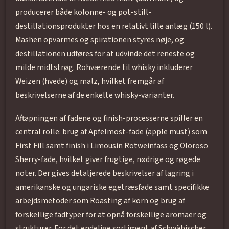
producerer både kolonne- og pot-still-
destillationsprodukter hos en relativt lille anlæg (150 l).
Mashen opvarmes og spirationen styres nøje, og
destillationen udføres for at udvinde det reneste og
milde midtstrøg. Rohværende til whisky inkluderer
Weizen (hvede) og malz, hvilket fremgår af
beskrivelserne af de enkelte whisky-varianter.
Aftapningen af fadene og finish-processerne spiller en
central rolle: brug af Apfelmost-fade (apple must) som
First Fill samt finish i Limousin Rotweinfass og Oloroso
Sherry-fade, hvilket giver frugtige, nødrige og røgede
noter. Der gives detaljerede beskrivelser af lagring i
amerikanske og ungariske egetræsfade samt specifikke
arbejdsmetoder som Roasting af korn og brug af
forskellige fadtyper for at opnå forskellige aromaer og
strukturer. For det endelige sortiment af Schwäbischer