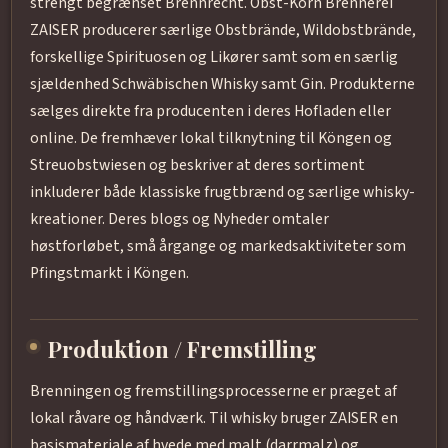
strengt begrænset Brennrecht. Obst-Korn Brennerei
ZAISER producerer særlige Obstbrände, Wildobstbrände,
forskellige Spirituosen og Likører samt som en særlig
sjældenhed Schwäbischen Whisky samt Gin. Produkterne
sælges direkte fra producenten i deres Hofladen eller
online. De fremhæver lokal tilknytning til Köngen og
Streuobstwiesen og beskriver at deres sortiment
inkluderer både klassiske frugtbrænd og særlige whisky-
kreationer. Deres blogs og Nyheder omtaler
høstforløbet, små årgange og markedsaktiviteter som
Pfingstmarkt i Köngen.
Produktion / Fremstilling
Brenningen og fremstillingsprocesserne er præget af
lokal råvare og håndværk. Til whisky bruger ZAISER en
basismateriale af hvede med malt (darrmalz) og