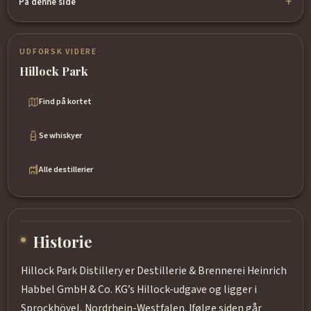
På denne side
UDFORSK VIDERE
Hillock Park
Find på kortet
Se whiskyer
Alle destillerier
Historie
Hillock Park Distillery er Destillerie & Brennerei Heinrich
Habbel GmbH & Co. KG’s Hillock-udgave og ligger i
Sprockhövel, Nordrhein-Westfalen. Ifølge siden går